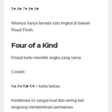
5♥ 6♥ 7♥ 8♥ 9♥
Nilainya hanya berada satu tingkat di bawah
Royal Flush.
Four of a Kind
Empat kartu memiliki angka yang sama.
Contoh:
K♠ K♦ K♣ K♥ + kartu bebas.
Kombinasi ini sangat kuat dan sering kali
langsung mendominasi permainan.