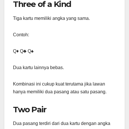
Three of a Kind
Tiga kartu memiliki angka yang sama.
Contoh:
Q♦ Q♣ Q♠
Dua kartu lainnya bebas.
Kombinasi ini cukup kuat terutama jika lawan
hanya memiliki dua pasang atau satu pasang.
Two Pair
Dua pasang terdiri dari dua kartu dengan angka