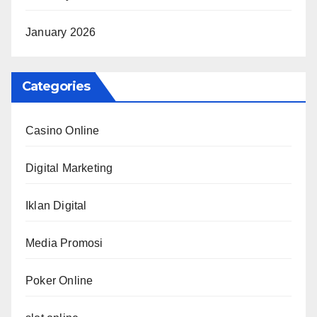
January 2026
Categories
Casino Online
Digital Marketing
Iklan Digital
Media Promosi
Poker Online