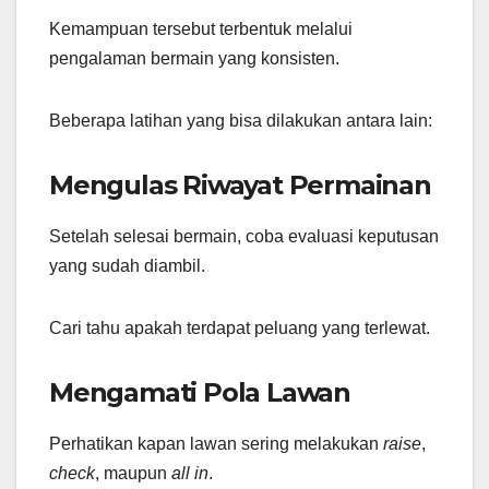
Kemampuan tersebut terbentuk melalui
pengalaman bermain yang konsisten.
Beberapa latihan yang bisa dilakukan antara lain:
Mengulas Riwayat Permainan
Setelah selesai bermain, coba evaluasi keputusan
yang sudah diambil.
Cari tahu apakah terdapat peluang yang terlewat.
Mengamati Pola Lawan
Perhatikan kapan lawan sering melakukan
raise
,
check
, maupun
all in
.