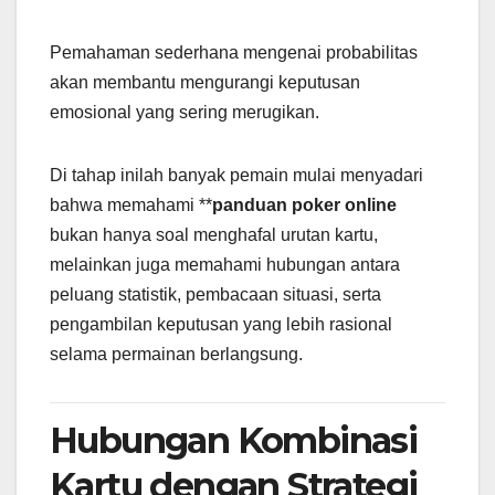
Pemahaman sederhana mengenai probabilitas
akan membantu mengurangi keputusan
emosional yang sering merugikan.
Di tahap inilah banyak pemain mulai menyadari
bahwa memahami **
panduan poker online
bukan hanya soal menghafal urutan kartu,
melainkan juga memahami hubungan antara
peluang statistik, pembacaan situasi, serta
pengambilan keputusan yang lebih rasional
selama permainan berlangsung.
Hubungan Kombinasi
Kartu dengan Strategi