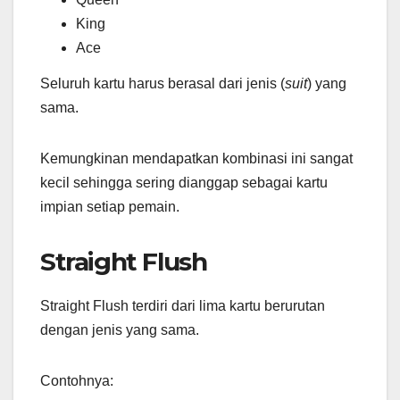
King
Ace
Seluruh kartu harus berasal dari jenis (
suit
) yang
sama.
Kemungkinan mendapatkan kombinasi ini sangat
kecil sehingga sering dianggap sebagai kartu
impian setiap pemain.
Straight Flush
Straight Flush terdiri dari lima kartu berurutan
dengan jenis yang sama.
Contohnya: