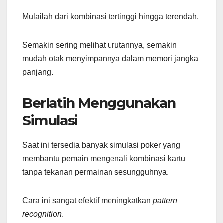
Mulailah dari kombinasi tertinggi hingga terendah.
Semakin sering melihat urutannya, semakin
mudah otak menyimpannya dalam memori jangka
panjang.
Berlatih Menggunakan
Simulasi
Saat ini tersedia banyak simulasi poker yang
membantu pemain mengenali kombinasi kartu
tanpa tekanan permainan sesungguhnya.
Cara ini sangat efektif meningkatkan
pattern
recognition
.