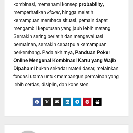
kombinasi, memahami konsep
probability
,
memperhatikan
kicker
, hingga melatih
kemampuan membaca situasi, pemain dapat
mengambil keputusan yang jauh lebih matang.
Semakin sering berlatih dan mengevaluasi
permainan, semakin cepat pula kemampuan
berkembang. Pada akhirnya,
Panduan Poker
Online Mengenal Kombinasi Kartu yang Wajib
Dipahami
bukan sekadar materi dasar, melainkan
fondasi utama untuk membangun permainan yang
lebih cerdas, disiplin, dan konsisten.