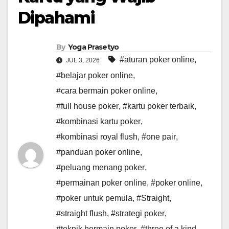
Dipahami
By
Yoga Prasetyo
#aturan poker online
,
JUL 3, 2026
#belajar poker online
,
#cara bermain poker online
,
#full house poker
,
#kartu poker terbaik
,
#kombinasi kartu poker
,
#kombinasi royal flush
,
#one pair
,
#panduan poker online
,
#peluang menang poker
,
#permainan poker online
,
#poker online
,
#poker untuk pemula
,
#Straight
,
#straight flush
,
#strategi poker
,
#teknik bermain poker
,
#three of a kind
,