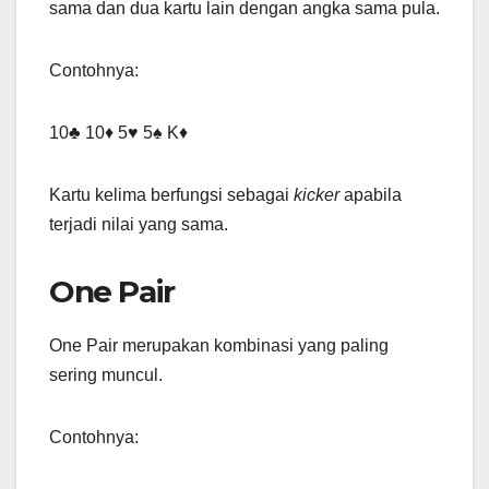
sama dan dua kartu lain dengan angka sama pula.
Contohnya:
10♣ 10♦ 5♥ 5♠ K♦
Kartu kelima berfungsi sebagai
kicker
apabila
terjadi nilai yang sama.
One Pair
One Pair merupakan kombinasi yang paling
sering muncul.
Contohnya: