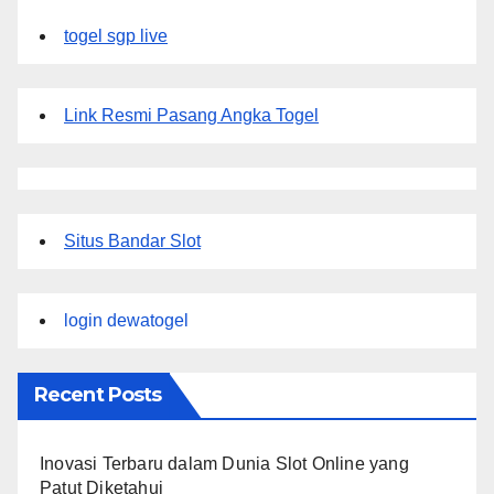
togel sgp live
Link Resmi Pasang Angka Togel
Situs Bandar Slot
login dewatogel
Recent Posts
Inovasi Terbaru dalam Dunia Slot Online yang
Patut Diketahui