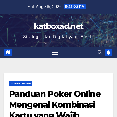
Skip
Sat. Aug 8th, 2026
5:41:24 PM
to
content
katboxad.net
Strategi Iklan Digital yang Efektif
POKER ONLINE
Panduan Poker Online
Mengenal Kombinasi
Kartu yang Wajib