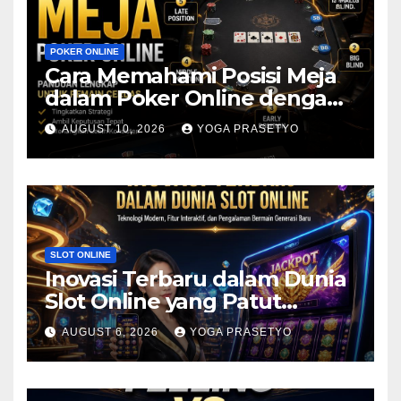
POKER ONLINE
Cara Memahami Posisi Meja
dalam Poker Online dengan
Mudah
AUGUST 10, 2026
YOGA PRASETYO
SLOT ONLINE
Inovasi Terbaru dalam Dunia
Slot Online yang Patut
Diketahui
AUGUST 6, 2026
YOGA PRASETYO