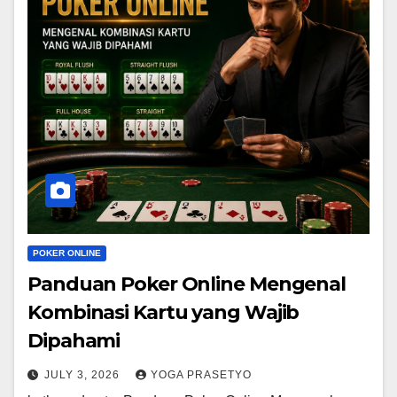
POKER ONLINE
Panduan Poker Online Mengenal
Kombinasi Kartu yang Wajib
Dipahami
JULY 3, 2026
YOGA PRASETYO