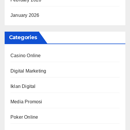
January 2026
Categories
Casino Online
Digital Marketing
Iklan Digital
Media Promosi
Poker Online