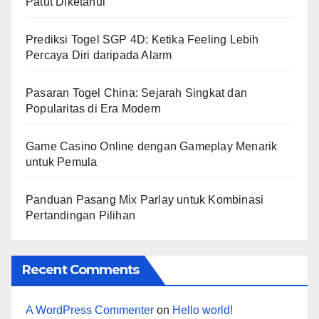
Patut Diketahui
Prediksi Togel SGP 4D: Ketika Feeling Lebih
Percaya Diri daripada Alarm
Pasaran Togel China: Sejarah Singkat dan
Popularitas di Era Modern
Game Casino Online dengan Gameplay Menarik
untuk Pemula
Panduan Pasang Mix Parlay untuk Kombinasi
Pertandingan Pilihan
Recent Comments
A WordPress Commenter
on
Hello world!