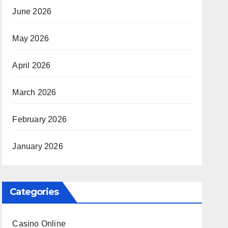
June 2026
May 2026
April 2026
March 2026
February 2026
January 2026
Categories
Casino Online