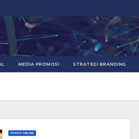
AL
MEDIA PROMOSI
STRATEGI BRANDING
POKER ONLINE