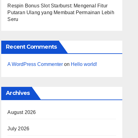
Respin Bonus Slot Starburst: Mengenal Fitur
Putaran Ulang yang Membuat Permainan Lebih
Seru
Recent Comments
A WordPress Commenter
on
Hello world!
Archives
August 2026
July 2026