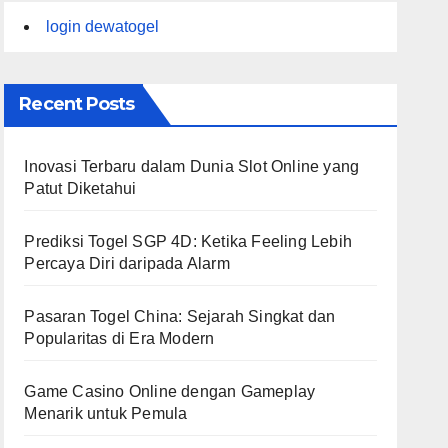
login dewatogel
Recent Posts
Inovasi Terbaru dalam Dunia Slot Online yang
Patut Diketahui
Prediksi Togel SGP 4D: Ketika Feeling Lebih
Percaya Diri daripada Alarm
Pasaran Togel China: Sejarah Singkat dan
Popularitas di Era Modern
Game Casino Online dengan Gameplay
Menarik untuk Pemula