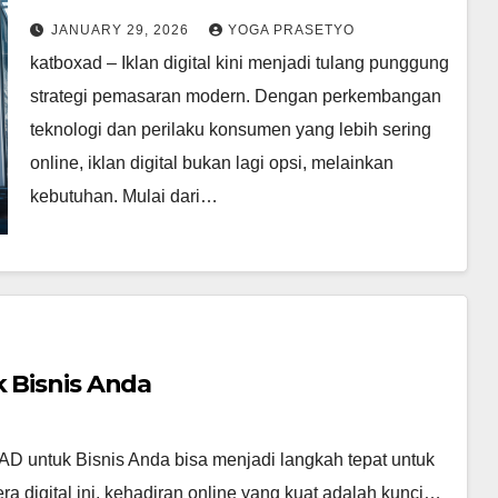
JANUARY 29, 2026
YOGA PRASETYO
katboxad – Iklan digital kini menjadi tulang punggung
strategi pemasaran modern. Dengan perkembangan
teknologi dan perilaku konsumen yang lebih sering
online, iklan digital bukan lagi opsi, melainkan
kebutuhan. Mulai dari…
k Bisnis Anda
AD untuk Bisnis Anda bisa menjadi langkah tepat untuk
ra digital ini, kehadiran online yang kuat adalah kunci…