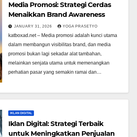
Media Promosi: Strategi Cerdas
Menaikkan Brand Awareness
JANUARY 31, 2026
YOGA PRASETYO
katboxad.net – Media promosi adalah kunci utama
dalam membangun visibilitas brand, dan media
promosi bukan lagi sekadar alat tambahan,
melainkan senjata utama untuk memenangkan
perhatian pasar yang semakin ramai dan…
IKLAN DIGITAL
Iklan Digital: Strategi Terbaik
untuk Meningkatkan Penjualan