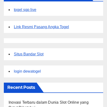
togel sgp live
Link Resmi Pasang Angka Togel
Situs Bandar Slot
login dewatogel
Recent Posts
Inovasi Terbaru dalam Dunia Slot Online yang