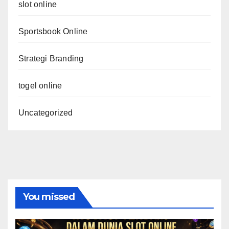
slot online
Sportsbook Online
Strategi Branding
togel online
Uncategorized
You missed