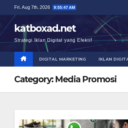
Skip
Fri. Aug 7th, 2026
9:55:48 AM
to
content
katboxad.net
Strategi Iklan Digital yang Efektif
DIGITAL MARKETING
IKLAN DIGIT
Category:
Media Promosi