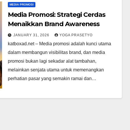
MEDIA PROMOSI
Media Promosi: Strategi Cerdas
Menaikkan Brand Awareness
JANUARY 31, 2026
YOGA PRASETYO
katboxad.net – Media promosi adalah kunci utama
dalam membangun visibilitas brand, dan media
promosi bukan lagi sekadar alat tambahan,
melainkan senjata utama untuk memenangkan
perhatian pasar yang semakin ramai dan…