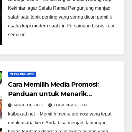
Kekinian agar Selalu Ramai Pengunjung menjadi
salah satu topik penting yang sering dicari pemilik
usaha kopi modern saat ini. Persaingan bisnis kopi
semakin…
MEDIA PROMOSI
Cara Memilih Media Promosi:
Panduan untuk Menarik
Pelanggan
APRIL 18, 2026
YOGA PRASETYO
katboxad.net – Memilih media promosi yang tepat
untuk usaha kecil Anda bisa menjadi tantangan
besar, terutama dengan banyaknya pilihan yang