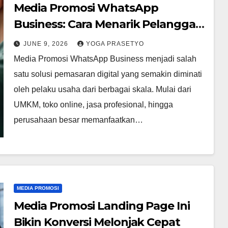
Media Promosi WhatsApp
Business: Cara Menarik Pelanggan
Aktif
JUNE 9, 2026
YOGA PRASETYO
Media Promosi WhatsApp Business menjadi salah
satu solusi pemasaran digital yang semakin diminati
oleh pelaku usaha dari berbagai skala. Mulai dari
UMKM, toko online, jasa profesional, hingga
perusahaan besar memanfaatkan…
MEDIA PROMOSI
Media Promosi Landing Page Ini
Bikin Konversi Melonjak Cepat