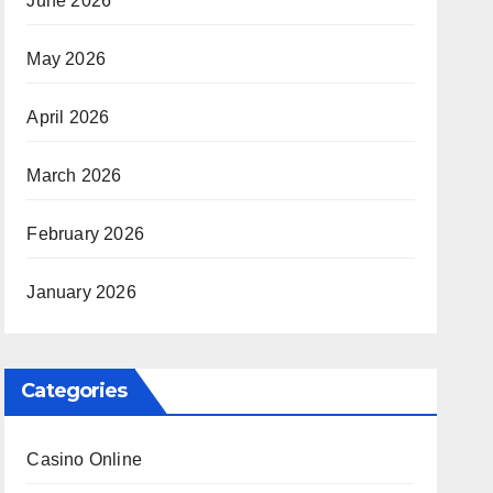
June 2026
May 2026
April 2026
March 2026
February 2026
January 2026
Categories
Casino Online