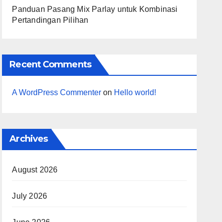
Panduan Pasang Mix Parlay untuk Kombinasi
Pertandingan Pilihan
Recent Comments
A WordPress Commenter
on
Hello world!
Archives
August 2026
July 2026