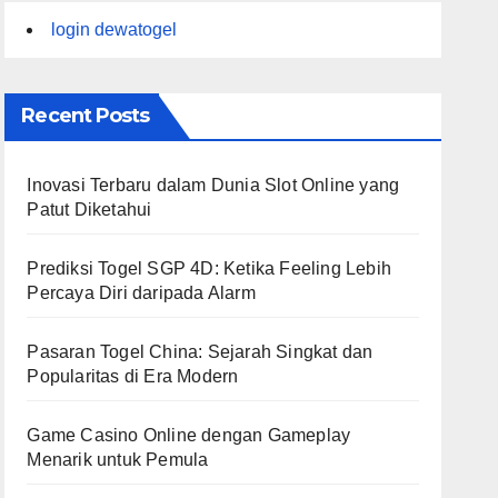
login dewatogel
Recent Posts
Inovasi Terbaru dalam Dunia Slot Online yang
Patut Diketahui
Prediksi Togel SGP 4D: Ketika Feeling Lebih
Percaya Diri daripada Alarm
Pasaran Togel China: Sejarah Singkat dan
Popularitas di Era Modern
Game Casino Online dengan Gameplay
Menarik untuk Pemula