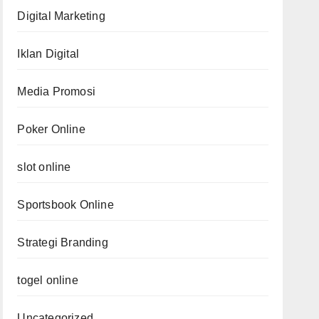
Digital Marketing
Iklan Digital
Media Promosi
Poker Online
slot online
Sportsbook Online
Strategi Branding
togel online
Uncategorized