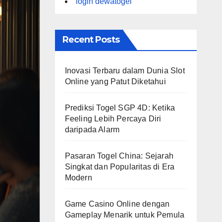
login dewatogel
Recent Posts
Inovasi Terbaru dalam Dunia Slot
Online yang Patut Diketahui
Prediksi Togel SGP 4D: Ketika
Feeling Lebih Percaya Diri
daripada Alarm
Pasaran Togel China: Sejarah
Singkat dan Popularitas di Era
Modern
Game Casino Online dengan
Gameplay Menarik untuk Pemula