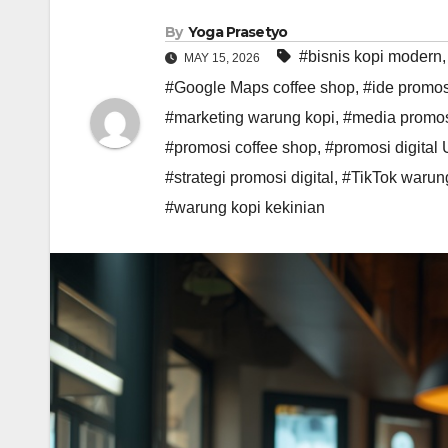
By
Yoga Prasetyo
#bisnis kopi modern
MAY 15, 2026
#Google Maps coffee shop
,
#ide promos
#marketing warung kopi
,
#media promos
#promosi coffee shop
,
#promosi digita
#strategi promosi digital
,
#TikTok warun
#warung kopi kekinian