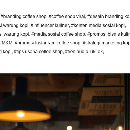
,
#branding coffee shop
,
#coffee shop viral
,
#desain branding ko
i warung kopi
,
#influencer kuliner
,
#konten media sosial kopi
,
i warung kopi
,
#media sosial coffee shop
,
#promosi bisnis kuli
l UMKM
,
#promosi Instagram coffee shop
,
#strategi marketing kop
g kopi
,
#tips usaha coffee shop
,
#tren audio TikTok
,