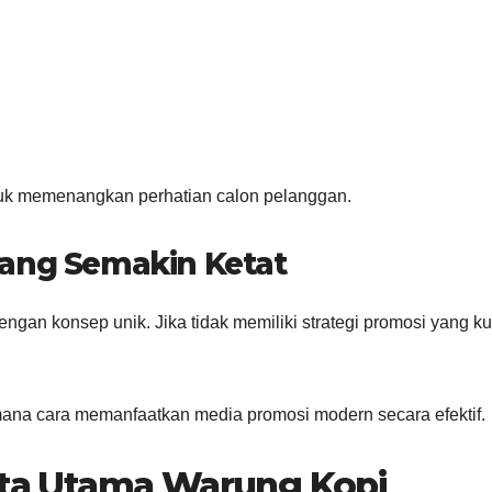
ntuk memenangkan perhatian calon pelanggan.
yang Semakin Ketat
ngan konsep unik. Jika tidak memiliki strategi promosi yang ku
mana cara memanfaatkan media promosi modern secara efektif.
jata Utama Warung Kopi