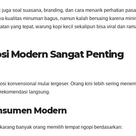
i juga soal suasana, branding, dan cara menarik perhatian pasa
ya kualitas minuman bagus, namun kalah bersaing karena min
an yang tepat, warung kopi kecil sekalipun bisa viral dan ram
i Modern Sangat Penting
i konvensional mulai tergeser. Orang kini lebih sering mene
 rekomendasi langsung.
onsumen Modern
Sekarang banyak orang memilih tempat ngopi berdasarkan: