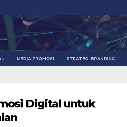
AL
MEDIA PROMOSI
STRATEGI BRANDING
mosi Digital untuk
ian