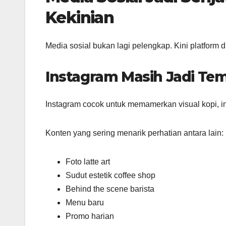
Kekinian
Media sosial bukan lagi pelengkap. Kini platform d
Instagram Masih Jadi Tem
Instagram cocok untuk memamerkan visual kopi, in
Konten yang sering menarik perhatian antara lain:
Foto latte art
Sudut estetik coffee shop
Behind the scene barista
Menu baru
Promo harian