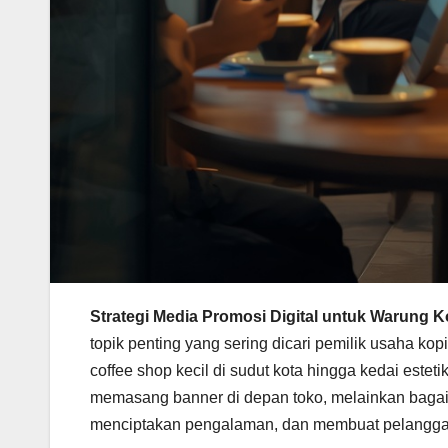
Strategi Media Promosi Digital untuk Warung 
topik penting yang sering dicari pemilik usaha kopi
coffee shop kecil di sudut kota hingga kedai esteti
memasang banner di depan toko, melainkan bag
menciptakan pengalaman, dan membuat pelanggan 