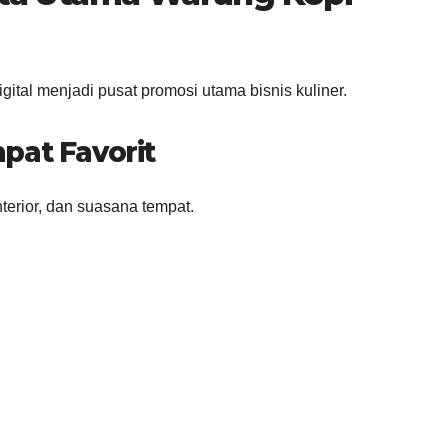
igital menjadi pusat promosi utama bisnis kuliner.
pat Favorit
terior, dan suasana tempat.