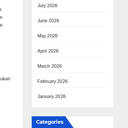
July 2026
r
im
June 2026
ai
May 2026
April 2026
March 2026
mukan
February 2026
January 2026
Categories