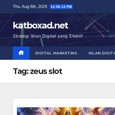
Skip
Thu. Aug 6th, 2026
12:56:14 PM
to
content
katboxad.net
Strategi Iklan Digital yang Efektif
DIGITAL MARKETING
IKLAN DIGIT
Tag:
zeus slot