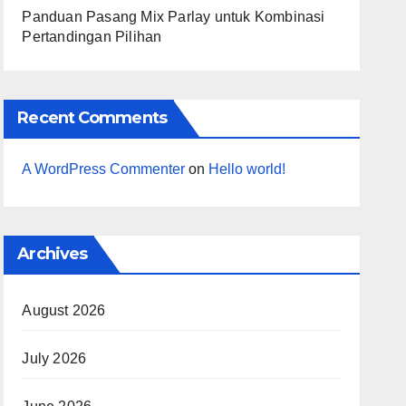
Panduan Pasang Mix Parlay untuk Kombinasi
Pertandingan Pilihan
Recent Comments
A WordPress Commenter
on
Hello world!
Archives
August 2026
July 2026