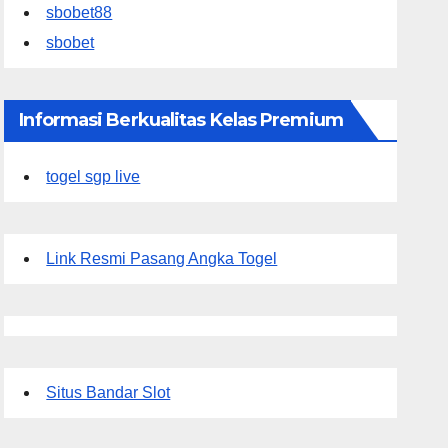
sbobet88
sbobet
Informasi Berkualitas Kelas Premium
togel sgp live
Link Resmi Pasang Angka Togel
Situs Bandar Slot