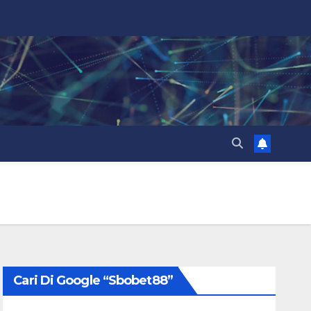
Cari Di Google “sbobet88”