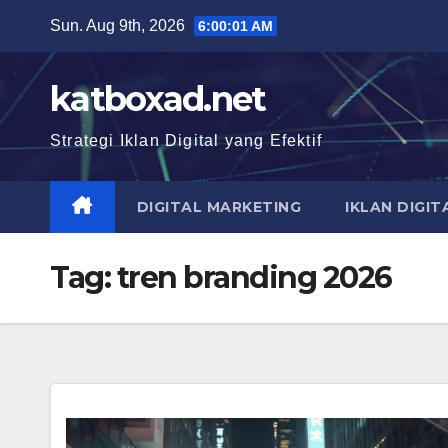
Skip
Sun. Aug 9th, 2026
6:00:02 AM
to
content
katboxad.net
Strategi Iklan Digital yang Efektif
DIGITAL MARKETING
IKLAN DIGIT
Tag:
tren branding 2026