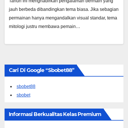
Tahun Ini menghadirkan pengalaman bermain yang
jauh berbeda dibandingkan tema biasa. Jika sebagian
permainan hanya mengandalkan visual standar, tema
mitologi justru membawa pemain…
Cari Di Google “sbobet88”
sbobet88
sbobet
Informasi Berkualitas Kelas Premium