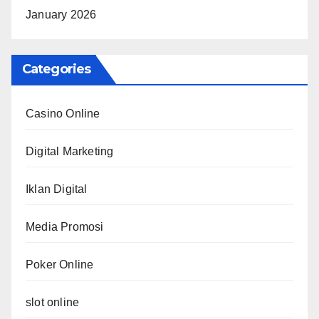
January 2026
Categories
Casino Online
Digital Marketing
Iklan Digital
Media Promosi
Poker Online
slot online