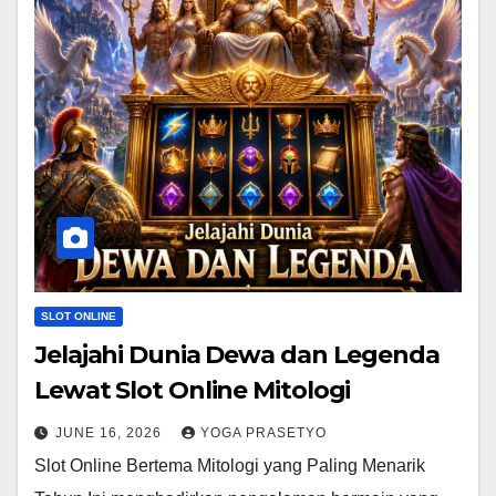
SLOT ONLINE
Jelajahi Dunia Dewa dan Legenda
Lewat Slot Online Mitologi
JUNE 16, 2026
YOGA PRASETYO
Slot Online Bertema Mitologi yang Paling Menarik