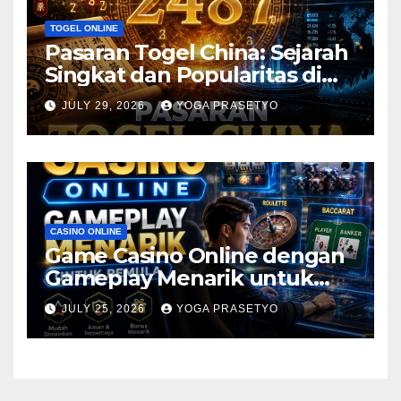
TOGEL ONLINE
Pasaran Togel China: Sejarah
Singkat dan Popularitas di
Era Modern
JULY 29, 2026
YOGA PRASETYO
CASINO ONLINE
Game Casino Online dengan
Gameplay Menarik untuk
Pemula
JULY 25, 2026
YOGA PRASETYO