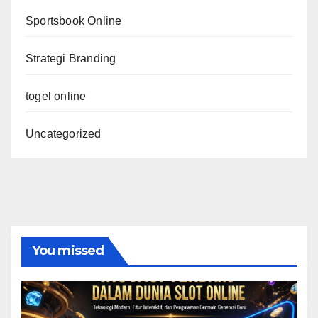
Sportsbook Online
Strategi Branding
togel online
Uncategorized
You missed