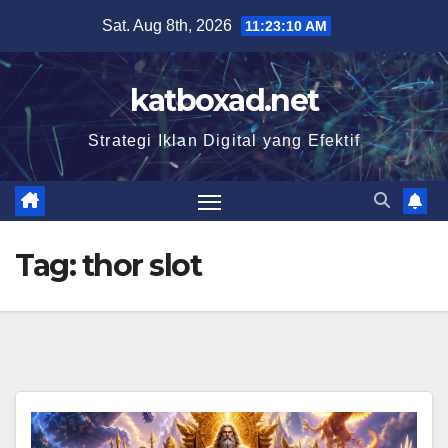
Skip
Sat. Aug 8th, 2026
11:23:10 AM
to
content
katboxad.net
Strategi Iklan Digital yang Efektif
Tag:
thor slot