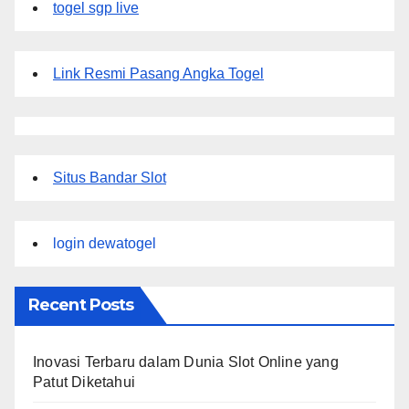
togel sgp live
Link Resmi Pasang Angka Togel
Situs Bandar Slot
login dewatogel
Recent Posts
Inovasi Terbaru dalam Dunia Slot Online yang
Patut Diketahui