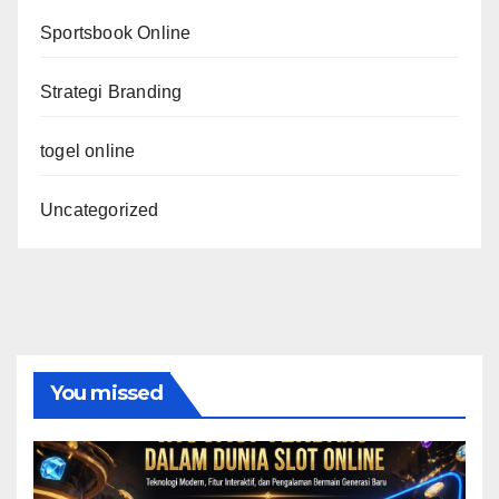
Sportsbook Online
Strategi Branding
togel online
Uncategorized
You missed