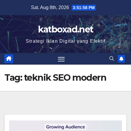
Skip
Sat. Aug 8th, 2026
3:51:59 PM
to
content
katboxad.net
Strategi Iklan Digital yang Efektif
Tag:
teknik SEO modern