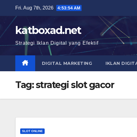
Skip
Fri. Aug 7th, 2026
4:53:55 AM
to
content
katboxad.net
Strategi Iklan Digital yang Efektif
DIGITAL MARKETING
IKLAN DIGIT
Tag:
strategi slot gacor
SLOT ONLINE