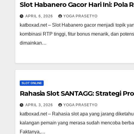
Slot Habanero Gacor Hari Ini: Pola
APRIL 6, 2026
YOGA PRASETYO
katboxad.net – Slot Habanero gacor menjadi topik yan
kombinasi RTP tinggi, fitur bonus menarik, dan poten
dimainkan…
SLOT ONLINE
Rahasia Slot SANTAGG: Strategi Pr
APRIL 3, 2026
YOGA PRASETYO
katboxad.net – Rahasia slot apa yang jarang diketah
kalangan pemain yang merasa sudah mencoba berbaga
Faktanya,…