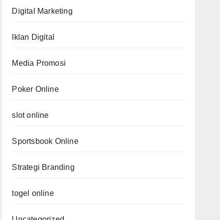
Digital Marketing
Iklan Digital
Media Promosi
Poker Online
slot online
Sportsbook Online
Strategi Branding
togel online
Uncategorized