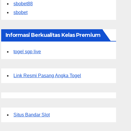
sbobet88
sbobet
Informasi Berkualitas Kelas Premium
togel sgp live
Link Resmi Pasang Angka Togel
Situs Bandar Slot