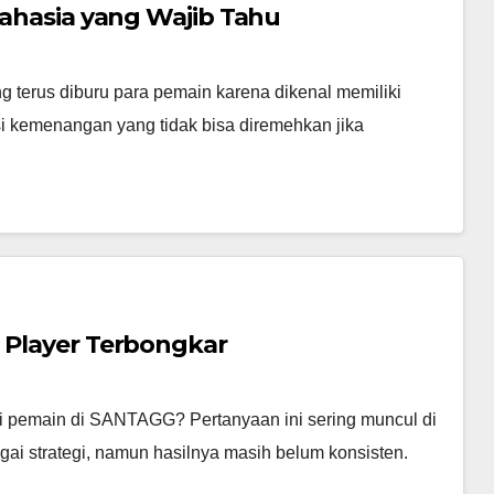
 Rahasia yang Wajib Tahu
g terus diburu para pemain karena dikenal memiliki
si kemenangan yang tidak bisa diremehkan jika
o Player Terbongkar
ui pemain di SANTAGG? Pertanyaan ini sering muncul di
i strategi, namun hasilnya masih belum konsisten.