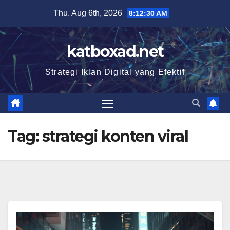
Skip
Thu. Aug 6th, 2026
8:12:30 AM
to
content
katboxad.net
Strategi Iklan Digital yang Efektif
Tag:
strategi konten viral