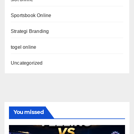
Sportsbook Online
Strategi Branding
togel online
Uncategorized
You missed