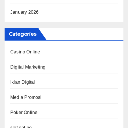
January 2026
Categories
Casino Online
Digital Marketing
Iklan Digital
Media Promosi
Poker Online
slot online