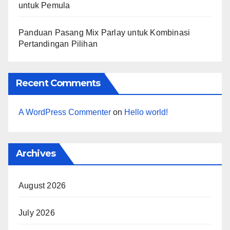
untuk Pemula
Panduan Pasang Mix Parlay untuk Kombinasi
Pertandingan Pilihan
Recent Comments
A WordPress Commenter
on
Hello world!
Archives
August 2026
July 2026