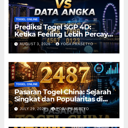
TOGEL ONLINE
Prediksi Togel SGP 4D:
Ketika Feeling Lebih Percaya
Diri daripada Alarm
AUGUST 3, 2026
YOGA PRASETYO
TOGEL ONLINE
Pasaran Togel China: Sejarah
Singkat dan Popularitas di
Era Modern
JULY 29, 2026
YOGA PRASETYO