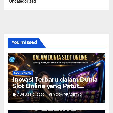
Uncategorized
You missed
SLOT ONLINE
Inovasi Terbaru dalam Dunia
Slot Online yang Patut
Diketahui
AUGUST 6, 2026
YOGA PRASETYO