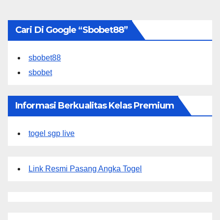
Cari Di Google “sbobet88”
sbobet88
sbobet
Informasi Berkualitas Kelas Premium
togel sgp live
Link Resmi Pasang Angka Togel