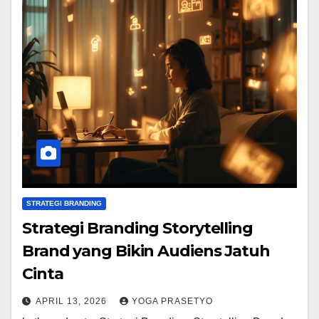
STRATEGI BRANDING
Strategi Branding Storytelling
Brand yang Bikin Audiens Jatuh
Cinta
APRIL 13, 2026
YOGA PRASETYO