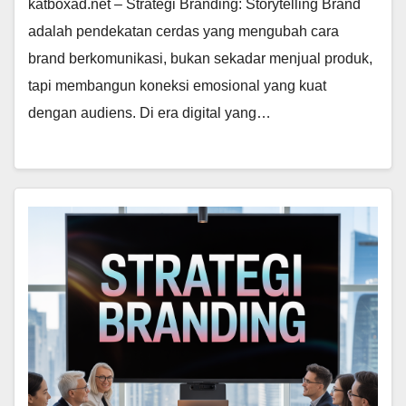
katboxad.net – Strategi Branding: Storytelling Brand
adalah pendekatan cerdas yang mengubah cara
brand berkomunikasi, bukan sekadar menjual produk,
tapi membangun koneksi emosional yang kuat
dengan audiens. Di era digital yang…