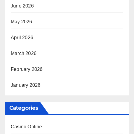
June 2026
May 2026
April 2026
March 2026
February 2026
January 2026
Categories
Casino Online