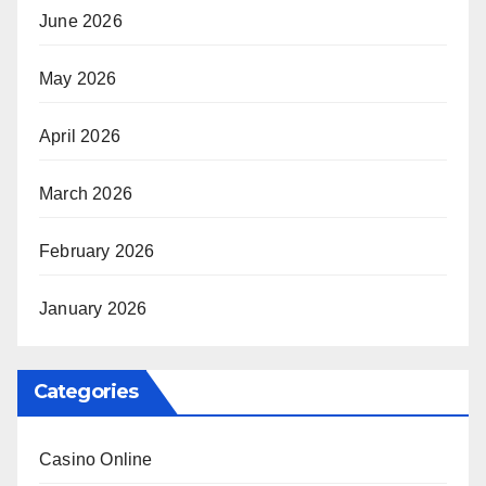
June 2026
May 2026
April 2026
March 2026
February 2026
January 2026
Categories
Casino Online