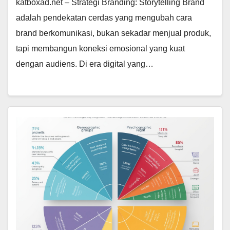
katboxad.net – Strategi Branding: Storytelling Brand
adalah pendekatan cerdas yang mengubah cara
brand berkomunikasi, bukan sekadar menjual produk,
tapi membangun koneksi emosional yang kuat
dengan audiens. Di era digital yang…