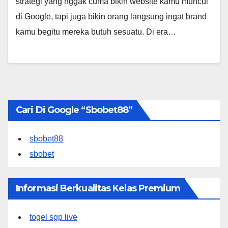
strategi yang nggak cuma bikin website kamu muncul
di Google, tapi juga bikin orang langsung ingat brand
kamu begitu mereka butuh sesuatu. Di era…
Cari Di Google “sbobet88”
sbobet88
sbobet
Informasi Berkualitas Kelas Premium
togel sgp live