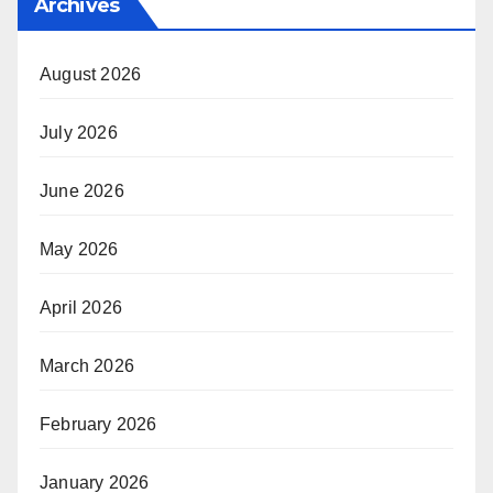
Archives
August 2026
July 2026
June 2026
May 2026
April 2026
March 2026
February 2026
January 2026