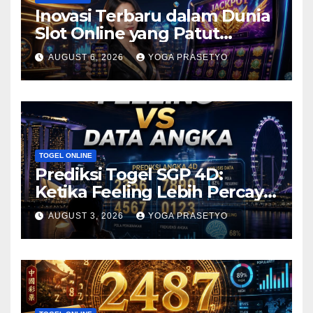
Inovasi Terbaru dalam Dunia
Slot Online yang Patut
Diketahui
AUGUST 6, 2026
YOGA PRASETYO
TOGEL ONLINE
Prediksi Togel SGP 4D:
Ketika Feeling Lebih Percaya
Diri daripada Alarm
AUGUST 3, 2026
YOGA PRASETYO