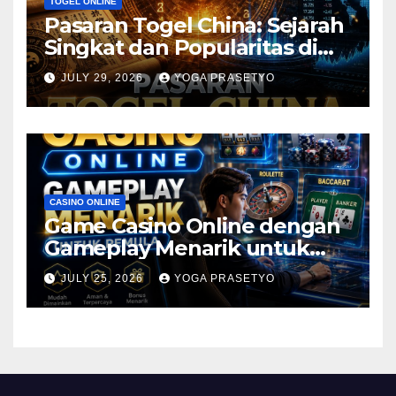
TOGEL ONLINE
Pasaran Togel China: Sejarah
Singkat dan Popularitas di
Era Modern
JULY 29, 2026
YOGA PRASETYO
CASINO ONLINE
Game Casino Online dengan
Gameplay Menarik untuk
Pemula
JULY 25, 2026
YOGA PRASETYO