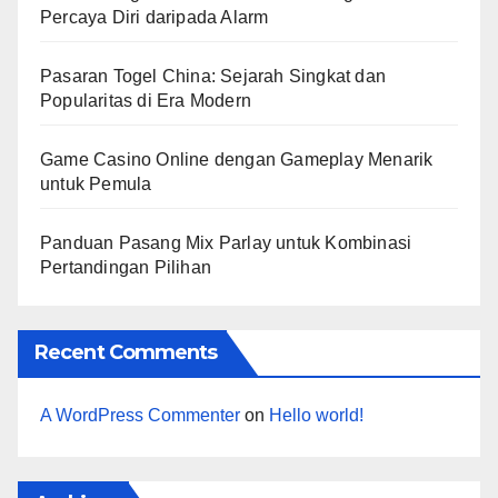
Percaya Diri daripada Alarm
Pasaran Togel China: Sejarah Singkat dan
Popularitas di Era Modern
Game Casino Online dengan Gameplay Menarik
untuk Pemula
Panduan Pasang Mix Parlay untuk Kombinasi
Pertandingan Pilihan
Recent Comments
A WordPress Commenter
on
Hello world!