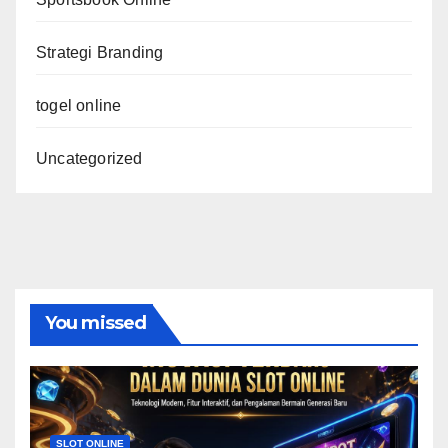
Strategi Branding
togel online
Uncategorized
You missed
SLOT ONLINE