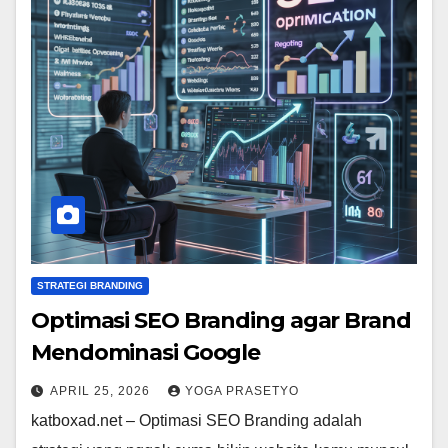
STRATEGI BRANDING
Optimasi SEO Branding agar Brand
Mendominasi Google
APRIL 25, 2026
YOGA PRASETYO
katboxad.net – Optimasi SEO Branding adalah