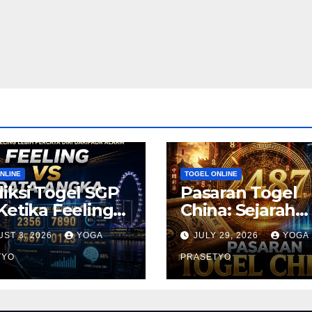
NLINE
TOGEL ONLINE
iksi Togel SGP
Pasaran Togel
Ketika Feeling
China: Sejarah
h Percaya Diri
Singkat dan
ST 3, 2026
YOGA
JULY 29, 2026
YOGA
pada Alarm
Popularitas di E
TYO
Modern
PRASETYO