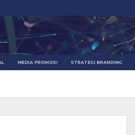
AL
MEDIA PROMOSI
STRATEGI BRANDING