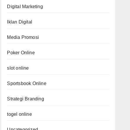
Digital Marketing
Iklan Digital
Media Promosi
Poker Online
slot online
Sportsbook Online
Strategi Branding
togel online
Uncategorized