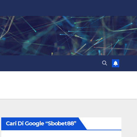
Cari Di Google “sbobet88”