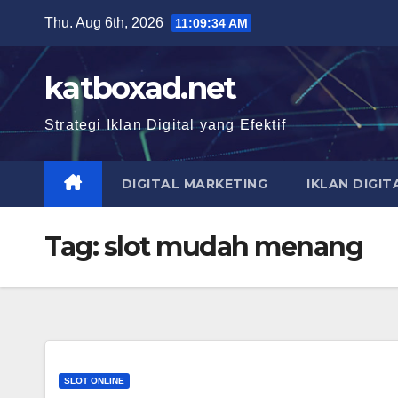
Skip
Thu. Aug 6th, 2026
11:09:35 AM
to
content
katboxad.net
Strategi Iklan Digital yang Efektif
DIGITAL MARKETING
IKLAN DIGIT
Tag:
slot mudah menang
SLOT ONLINE