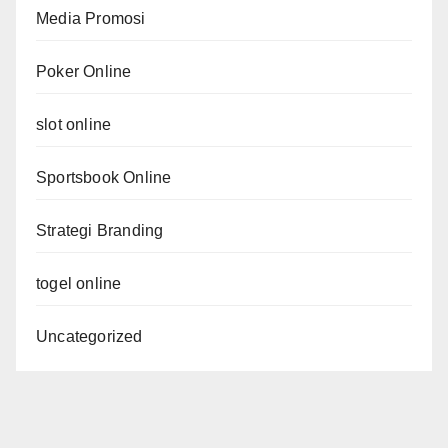
Media Promosi
Poker Online
slot online
Sportsbook Online
Strategi Branding
togel online
Uncategorized