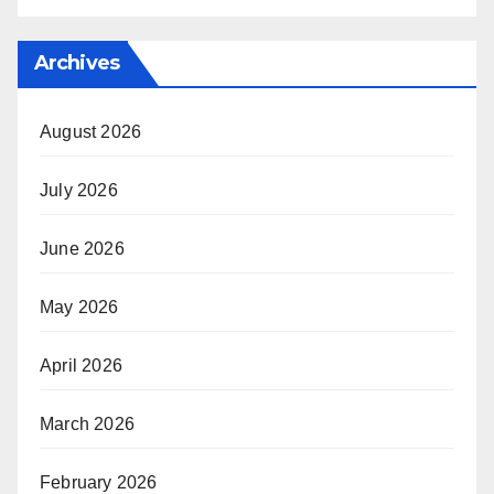
Archives
August 2026
July 2026
June 2026
May 2026
April 2026
March 2026
February 2026