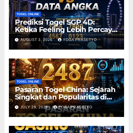
TOGEL ONLINE
Prediksi Togel SGP 4D:
Ketika Feeling Lebih Percaya
Diri daripada Alarm
AUGUST 3, 2026
YOGA PRASETYO
TOGEL ONLINE
Pasaran Togel China: Sejarah
Singkat dan Popularitas di
Era Modern
JULY 29, 2026
YOGA PRASETYO