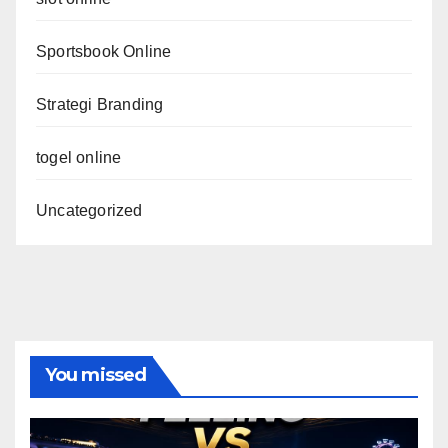
Sportsbook Online
Strategi Branding
togel online
Uncategorized
You missed