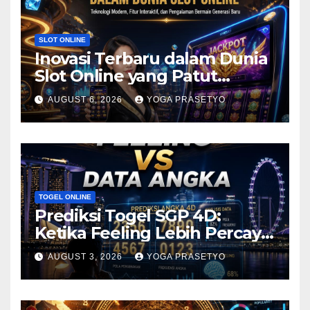
SLOT ONLINE
Inovasi Terbaru dalam Dunia
Slot Online yang Patut
Diketahui
AUGUST 6, 2026
YOGA PRASETYO
TOGEL ONLINE
Prediksi Togel SGP 4D:
Ketika Feeling Lebih Percaya
Diri daripada Alarm
AUGUST 3, 2026
YOGA PRASETYO