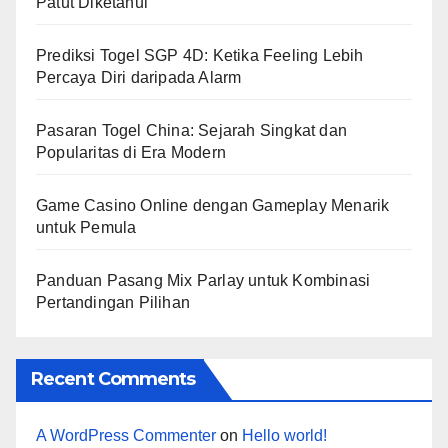
Patut Diketahui
Prediksi Togel SGP 4D: Ketika Feeling Lebih
Percaya Diri daripada Alarm
Pasaran Togel China: Sejarah Singkat dan
Popularitas di Era Modern
Game Casino Online dengan Gameplay Menarik
untuk Pemula
Panduan Pasang Mix Parlay untuk Kombinasi
Pertandingan Pilihan
Recent Comments
A WordPress Commenter
on
Hello world!