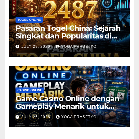
TOGEL ONLINE
Pasaran Togel China: Sejarah
Singkat dan Popularitas di
Era Modern
JULY 29, 2026
YOGA PRASETYO
CASINO ONLINE
Game Casino Online dengan
Gameplay Menarik untuk
Pemula
JULY 25, 2026
YOGA PRASETYO