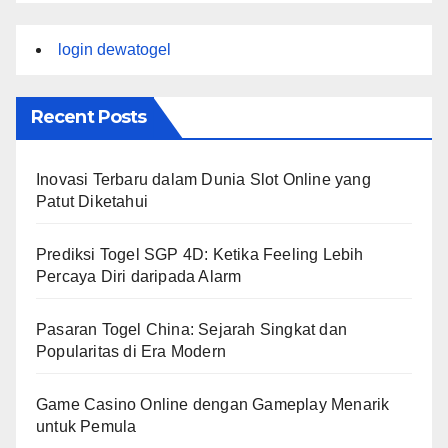
login dewatogel
Recent Posts
Inovasi Terbaru dalam Dunia Slot Online yang
Patut Diketahui
Prediksi Togel SGP 4D: Ketika Feeling Lebih
Percaya Diri daripada Alarm
Pasaran Togel China: Sejarah Singkat dan
Popularitas di Era Modern
Game Casino Online dengan Gameplay Menarik
untuk Pemula