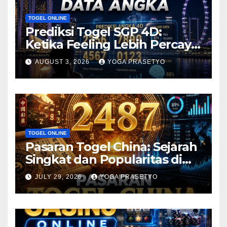
TOGEL ONLINE
Prediksi Togel SGP 4D:
Ketika Feeling Lebih Percaya
Diri daripada Alarm
AUGUST 3, 2026
YOGA PRASETYO
TOGEL ONLINE
Pasaran Togel China: Sejarah
Singkat dan Popularitas di
Era Modern
JULY 29, 2026
YOGA PRASETYO