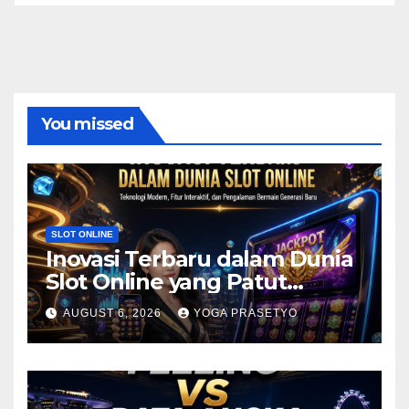
You missed
SLOT ONLINE
Inovasi Terbaru dalam Dunia
Slot Online yang Patut
Diketahui
AUGUST 6, 2026
YOGA PRASETYO