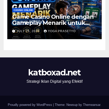
CASINO ONLINE
Game Casino Online dengan
Gameplay Menarik untuk
Pemula
JULY 25, 2026
YOGA PRASETYO
katboxad.net
Strategi Iklan Digital yang Efektif
Proudly powered by WordPress
|
Theme: Newsup by
Themeansar
.