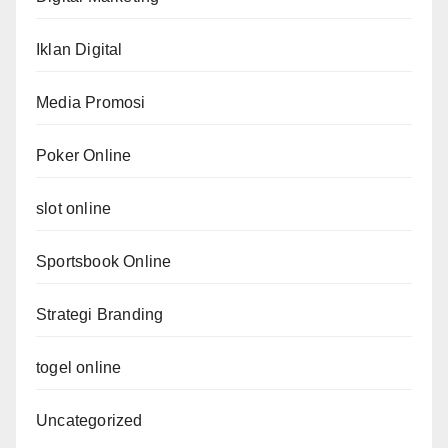
Iklan Digital
Media Promosi
Poker Online
slot online
Sportsbook Online
Strategi Branding
togel online
Uncategorized