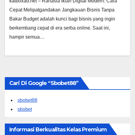
katboxad.net – Rahasia Iklan Digital Modern: Cara
Cepat Melipatgandakan Jangkauan Bisnis Tanpa
Bakar Budget adalah kunci bagi bisnis yang ingin
berkembang cepat di era serba online. Saat ini,
hampir semua…
Cari Di Google “sbobet88”
sbobet88
sbobet
Informasi Berkualitas Kelas Premium