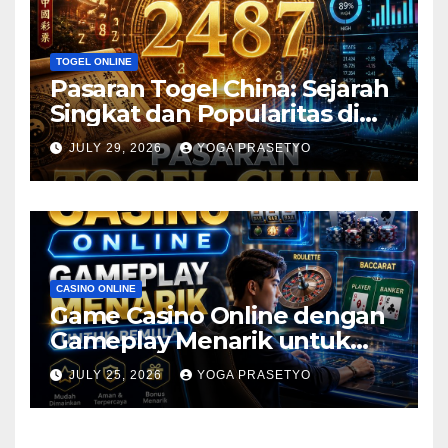
TOGEL ONLINE
Pasaran Togel China: Sejarah
Singkat dan Popularitas di
Era Modern
JULY 29, 2026
YOGA PRASETYO
CASINO ONLINE
Game Casino Online dengan
Gameplay Menarik untuk
Pemula
JULY 25, 2026
YOGA PRASETYO