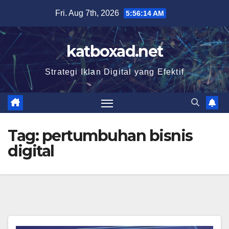
Skip
Fri. Aug 7th, 2026
5:56:15 AM
to
content
katboxad.net
Strategi Iklan Digital yang Efektif
Tag:
pertumbuhan bisnis
digital