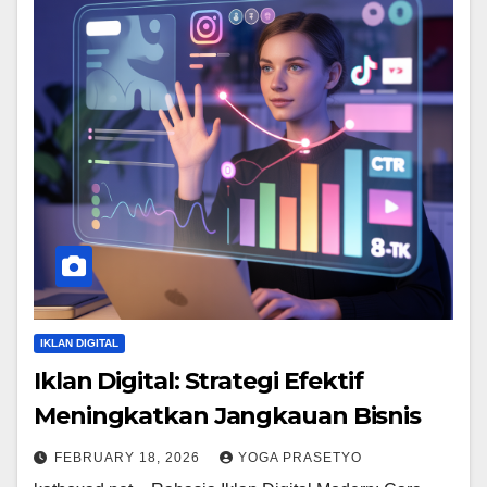
IKLAN DIGITAL
Iklan Digital: Strategi Efektif
Meningkatkan Jangkauan Bisnis
FEBRUARY 18, 2026
YOGA PRASETYO