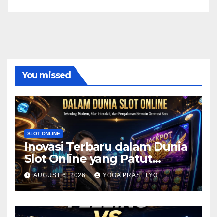
You missed
SLOT ONLINE
Inovasi Terbaru dalam Dunia
Slot Online yang Patut
Diketahui
AUGUST 6, 2026
YOGA PRASETYO