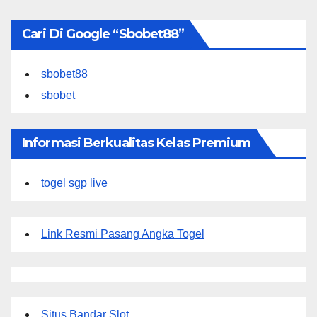
Cari Di Google “sbobet88”
sbobet88
sbobet
Informasi Berkualitas Kelas Premium
togel sgp live
Link Resmi Pasang Angka Togel
Situs Bandar Slot