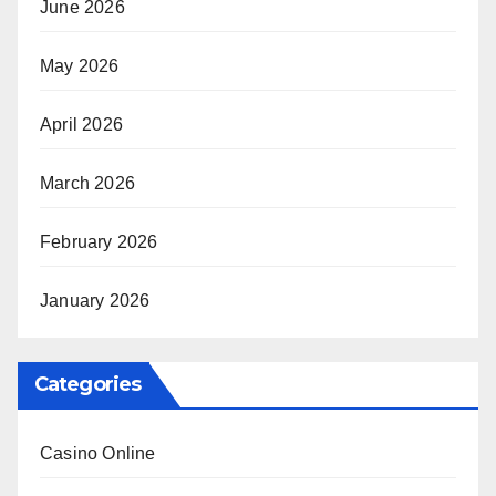
June 2026
May 2026
April 2026
March 2026
February 2026
January 2026
Categories
Casino Online