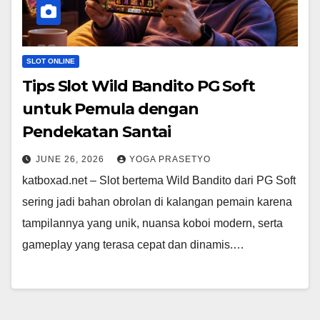
SLOT ONLINE
Tips Slot Wild Bandito PG Soft
untuk Pemula dengan
Pendekatan Santai
JUNE 26, 2026
YOGA PRASETYO
katboxad.net – Slot bertema Wild Bandito dari PG Soft
sering jadi bahan obrolan di kalangan pemain karena
tampilannya yang unik, nuansa koboi modern, serta
gameplay yang terasa cepat dan dinamis.…