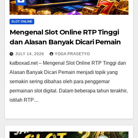
SLOT ONLINE
Mengenal Slot Online RTP Tinggi
dan Alasan Banyak Dicari Pemain
JULY 14, 2026
YOGA PRASETYO
katboxad.net – Mengenal Slot Online RTP Tinggi dan
Alasan Banyak Dicari Pemain menjadi topik yang
semakin sering dibahas oleh para penggemar
permainan slot digital. Dalam beberapa tahun terakhir,
istilah RTP…