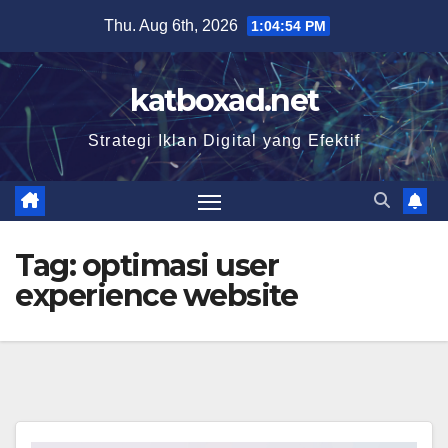
Skip
Thu. Aug 6th, 2026
1:04:54 PM
to
content
katboxad.net
Strategi Iklan Digital yang Efektif
Tag:
optimasi user
experience website