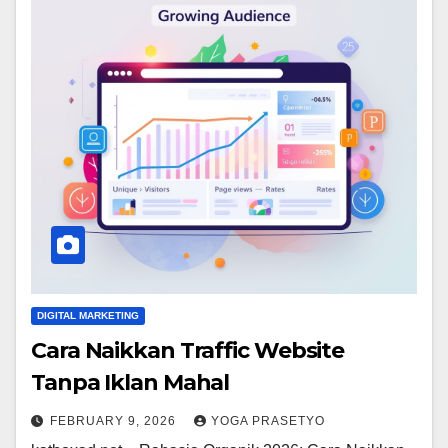
DIGITAL MARKETING
Cara Naikkan Traffic Website
Tanpa Iklan Mahal
FEBRUARY 9, 2026
YOGA PRASETYO