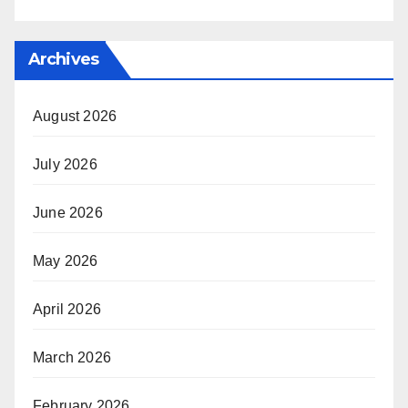
Archives
August 2026
July 2026
June 2026
May 2026
April 2026
March 2026
February 2026