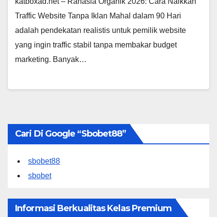
katboxad.net – Rahasia Organik 2026: Cara Naikkan
Traffic Website Tanpa Iklan Mahal dalam 90 Hari
adalah pendekatan realistis untuk pemilik website
yang ingin traffic stabil tanpa membakar budget
marketing. Banyak…
Cari Di Google “sbobet88”
sbobet88
sbobet
Informasi Berkualitas Kelas Premium