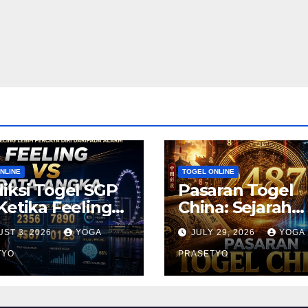
NLINE
TOGEL ONLINE
iksi Togel SGP
Pasaran Togel
Ketika Feeling
China: Sejarah
h Percaya Diri
Singkat dan
ST 3, 2026
YOGA
JULY 29, 2026
YOGA
pada Alarm
Popularitas di E
TYO
Modern
PRASETYO