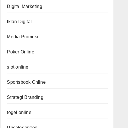
Digital Marketing
Iklan Digital
Media Promosi
Poker Online
slot online
Sportsbook Online
Strategi Branding
togel online
Uncategorized