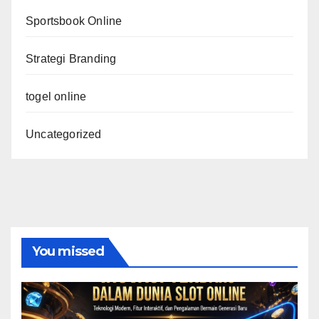
Sportsbook Online
Strategi Branding
togel online
Uncategorized
You missed