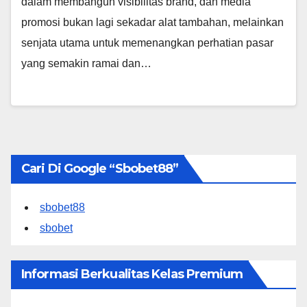
dalam membangun visibilitas brand, dan media
promosi bukan lagi sekadar alat tambahan, melainkan
senjata utama untuk memenangkan perhatian pasar
yang semakin ramai dan…
Cari Di Google “sbobet88”
sbobet88
sbobet
Informasi Berkualitas Kelas Premium