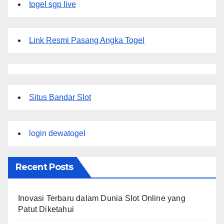
togel sgp live
Link Resmi Pasang Angka Togel
Situs Bandar Slot
login dewatogel
Recent Posts
Inovasi Terbaru dalam Dunia Slot Online yang
Patut Diketahui