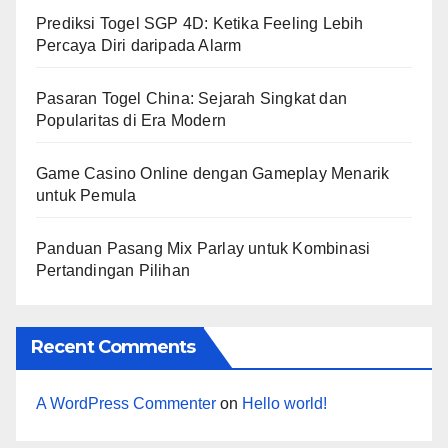
Prediksi Togel SGP 4D: Ketika Feeling Lebih
Percaya Diri daripada Alarm
Pasaran Togel China: Sejarah Singkat dan
Popularitas di Era Modern
Game Casino Online dengan Gameplay Menarik
untuk Pemula
Panduan Pasang Mix Parlay untuk Kombinasi
Pertandingan Pilihan
Recent Comments
A WordPress Commenter
on
Hello world!