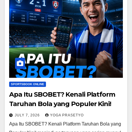
SPORTSBOOK ONLINE
Apa Itu SBOBET? Kenali Platform
Taruhan Bola yang Populer Kini!
JULY 7, 2026
YOGA PRASETYO
Apa Itu SBOBET? Kenali Platform Taruhan Bola yang