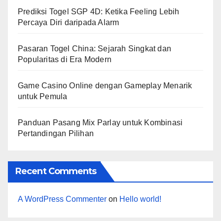
Prediksi Togel SGP 4D: Ketika Feeling Lebih
Percaya Diri daripada Alarm
Pasaran Togel China: Sejarah Singkat dan
Popularitas di Era Modern
Game Casino Online dengan Gameplay Menarik
untuk Pemula
Panduan Pasang Mix Parlay untuk Kombinasi
Pertandingan Pilihan
Recent Comments
A WordPress Commenter
on
Hello world!