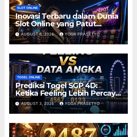
SLOT ONLINE
Inovasi Terbaru dalam Dunia
Slot Online yang Patut
Diketahui
AUGUST 6, 2026
YOGA PRASETYO
TOGEL ONLINE
Prediksi Togel SGP 4D:
Ketika Feeling Lebih Percaya
Diri daripada Alarm
AUGUST 3, 2026
YOGA PRASETYO