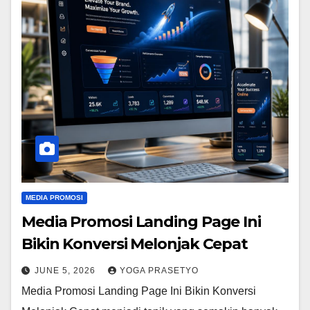
MEDIA PROMOSI
Media Promosi Landing Page Ini
Bikin Konversi Melonjak Cepat
JUNE 5, 2026
YOGA PRASETYO
Media Promosi Landing Page Ini Bikin Konversi