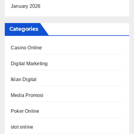
January 2026
Categories
Casino Online
Digital Marketing
Iklan Digital
Media Promosi
Poker Online
slot online