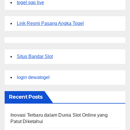
togel sgp live
Link Resmi Pasang Angka Togel
Situs Bandar Slot
login dewatogel
Recent Posts
Inovasi Terbaru dalam Dunia Slot Online yang
Patut Diketahui