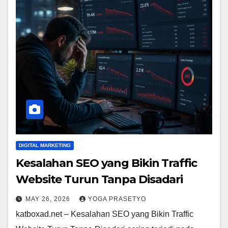
DIGITAL MARKETING
Kesalahan SEO yang Bikin Traffic
Website Turun Tanpa Disadari
MAY 26, 2026
YOGA PRASETYO
katboxad.net – Kesalahan SEO yang Bikin Traffic