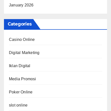
January 2026
Categories
Casino Online
Digital Marketing
Iklan Digital
Media Promosi
Poker Online
slot online