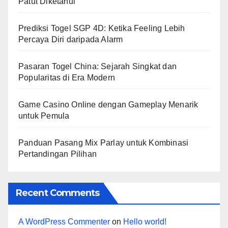
Patut Diketahui
Prediksi Togel SGP 4D: Ketika Feeling Lebih
Percaya Diri daripada Alarm
Pasaran Togel China: Sejarah Singkat dan
Popularitas di Era Modern
Game Casino Online dengan Gameplay Menarik
untuk Pemula
Panduan Pasang Mix Parlay untuk Kombinasi
Pertandingan Pilihan
Recent Comments
A WordPress Commenter
on
Hello world!