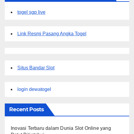
togel sgp live
Link Resmi Pasang Angka Togel
Situs Bandar Slot
login dewatogel
Recent Posts
Inovasi Terbaru dalam Dunia Slot Online yang