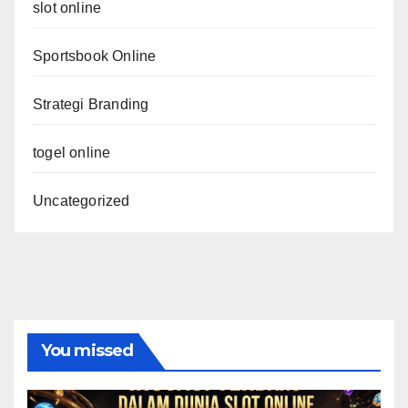
slot online
Sportsbook Online
Strategi Branding
togel online
Uncategorized
You missed