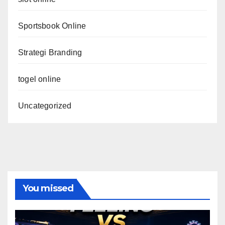
Sportsbook Online
Strategi Branding
togel online
Uncategorized
You missed