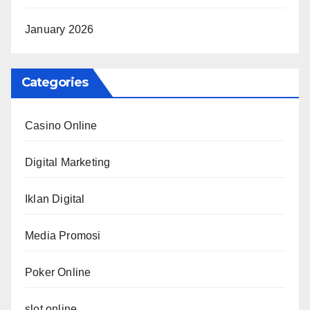
January 2026
Categories
Casino Online
Digital Marketing
Iklan Digital
Media Promosi
Poker Online
slot online