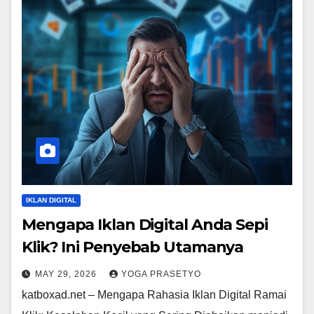
IKLAN DIGITAL
Mengapa Iklan Digital Anda Sepi
Klik? Ini Penyebab Utamanya
MAY 29, 2026
YOGA PRASETYO
katboxad.net – Mengapa Rahasia Iklan Digital Ramai