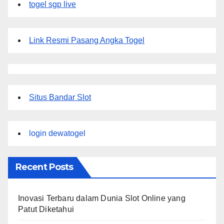
togel sgp live
Link Resmi Pasang Angka Togel
Situs Bandar Slot
login dewatogel
Recent Posts
Inovasi Terbaru dalam Dunia Slot Online yang
Patut Diketahui