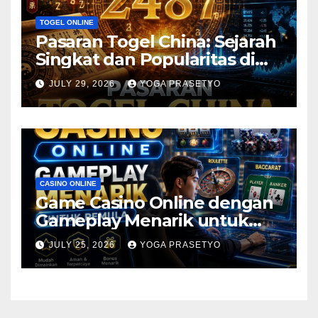
TOGEL ONLINE
Pasaran Togel China: Sejarah
Singkat dan Popularitas di
Era Modern
JULY 29, 2026
YOGA PRASETYO
CASINO ONLINE
Game Casino Online dengan
Gameplay Menarik untuk
Pemula
JULY 25, 2026
YOGA PRASETYO