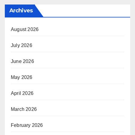
Archives
August 2026
July 2026
June 2026
May 2026
April 2026
March 2026
February 2026