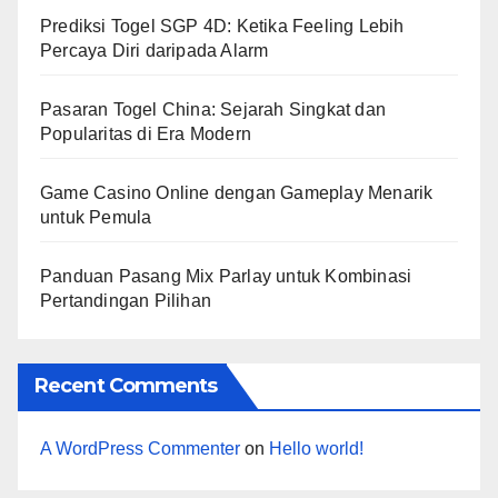
Prediksi Togel SGP 4D: Ketika Feeling Lebih
Percaya Diri daripada Alarm
Pasaran Togel China: Sejarah Singkat dan
Popularitas di Era Modern
Game Casino Online dengan Gameplay Menarik
untuk Pemula
Panduan Pasang Mix Parlay untuk Kombinasi
Pertandingan Pilihan
Recent Comments
A WordPress Commenter
on
Hello world!