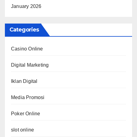
January 2026
Categories
Casino Online
Digital Marketing
Iklan Digital
Media Promosi
Poker Online
slot online