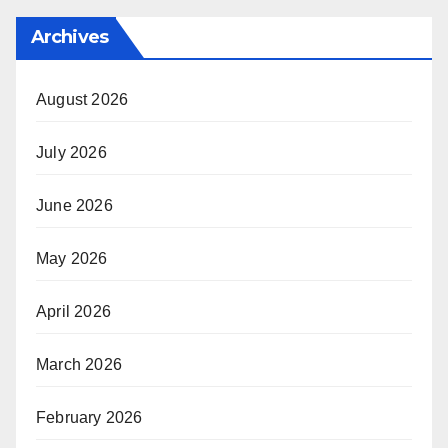
Archives
August 2026
July 2026
June 2026
May 2026
April 2026
March 2026
February 2026