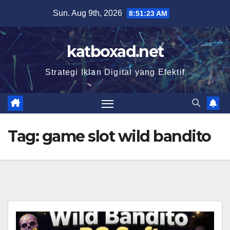
Skip
Sun. Aug 9th, 2026
8:51:23 AM
to
content
katboxad.net
Strategi Iklan Digital yang Efektif
Tag:
game slot wild bandito