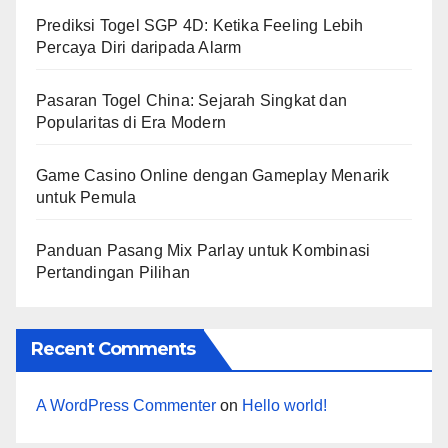
Prediksi Togel SGP 4D: Ketika Feeling Lebih
Percaya Diri daripada Alarm
Pasaran Togel China: Sejarah Singkat dan
Popularitas di Era Modern
Game Casino Online dengan Gameplay Menarik
untuk Pemula
Panduan Pasang Mix Parlay untuk Kombinasi
Pertandingan Pilihan
Recent Comments
A WordPress Commenter
on
Hello world!