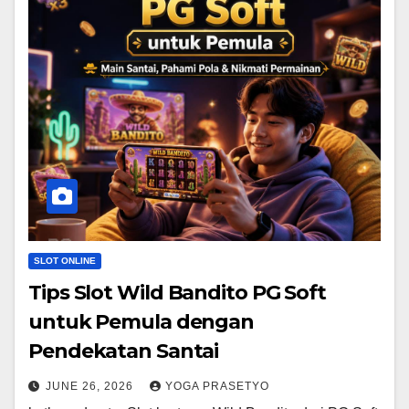
SLOT ONLINE
Tips Slot Wild Bandito PG Soft
untuk Pemula dengan
Pendekatan Santai
JUNE 26, 2026
YOGA PRASETYO