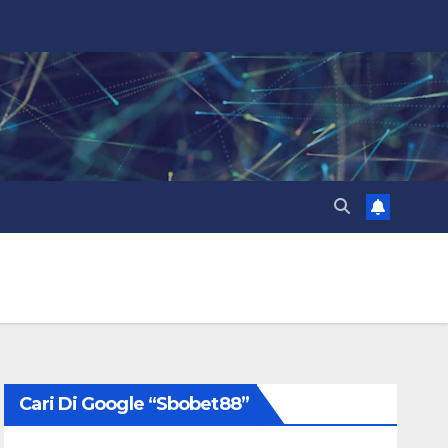
Cari Di Google “sbobet88”