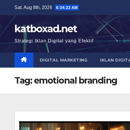
Skip
Sat. Aug 8th, 2026
6:34:23 AM
to
content
katboxad.net
Strategi Iklan Digital yang Efektif
DIGITAL MARKETING
IKLAN DIGIT
Tag:
emotional branding