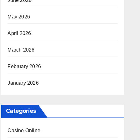
June 2026
May 2026
April 2026
March 2026
February 2026
January 2026
Categories
Casino Online