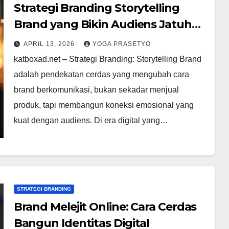
Strategi Branding Storytelling
Brand yang Bikin Audiens Jatuh
Cinta
APRIL 13, 2026
YOGA PRASETYO
katboxad.net – Strategi Branding: Storytelling Brand
adalah pendekatan cerdas yang mengubah cara
brand berkomunikasi, bukan sekadar menjual
produk, tapi membangun koneksi emosional yang
kuat dengan audiens. Di era digital yang…
STRATEGI BRANDING
Brand Melejit Online: Cara Cerdas
Bangun Identitas Digital