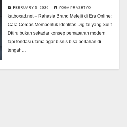
FEBRUARY 5, 2026
YOGA PRASETYO
katboxad.net – Rahasia Brand Melejit di Era Online:
Cara Cerdas Membentuk Identitas Digital yang Sulit
Ditiru bukan sekadar konsep pemasaran modern,
tapi fondasi utama agar bisnis bisa bertahan di
tengah…