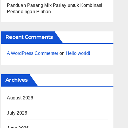
Panduan Pasang Mix Parlay untuk Kombinasi
Pertandingan Pilihan
Recent Comments
A WordPress Commenter
on
Hello world!
Archives
August 2026
July 2026