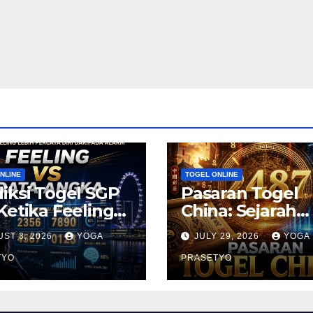
NLINE
TOGEL ONLINE
iksi Togel SGP
Pasaran Togel
Ketika Feeling
China: Sejarah
h Percaya Diri
Singkat dan
ST 3, 2026
YOGA
JULY 29, 2026
YOGA
pada Alarm
Popularitas di E
TYO
Modern
PRASETYO