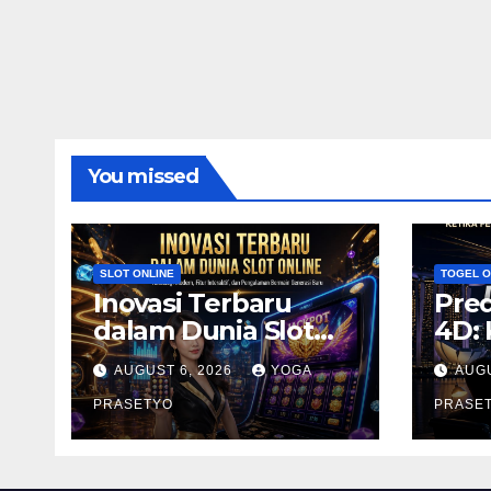
You missed
SLOT ONLINE
TOGEL O
Inovasi Terbaru
Pred
dalam Dunia Slot
4D: 
Online yang Patut
Lebi
AUGUST 6, 2026
YOGA
AUGU
Diketahui
dari
PRASETYO
PRASE