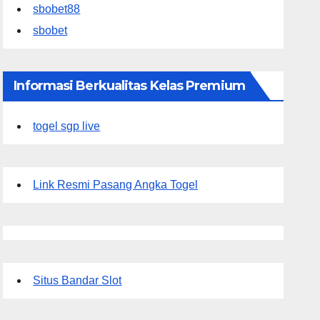
sbobet88
sbobet
Informasi Berkualitas Kelas Premium
togel sgp live
Link Resmi Pasang Angka Togel
Situs Bandar Slot