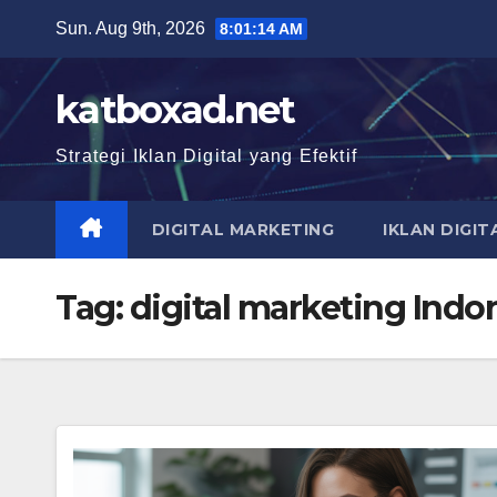
Skip
Sun. Aug 9th, 2026
8:01:15 AM
to
content
katboxad.net
Strategi Iklan Digital yang Efektif
DIGITAL MARKETING
IKLAN DIGIT
Tag:
digital marketing Indo