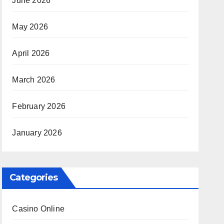
June 2026
May 2026
April 2026
March 2026
February 2026
January 2026
Categories
Casino Online