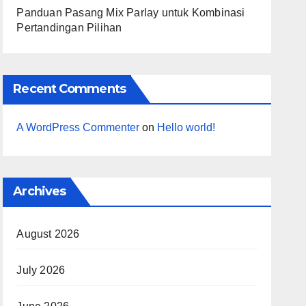
Panduan Pasang Mix Parlay untuk Kombinasi
Pertandingan Pilihan
Recent Comments
A WordPress Commenter
on
Hello world!
Archives
August 2026
July 2026