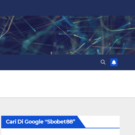
Cari Di Google “sbobet88”