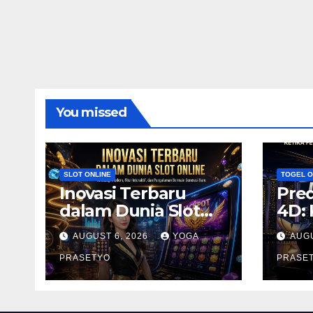
You missed
SLOT ONLINE
TOGEL O
Inovasi Terbaru
Pred
dalam Dunia Slot
4D: 
Online yang Patut
Lebi
AUGUST 6, 2026
YOGA
AUGU
Diketahui
dari
PRASETYO
PRASE