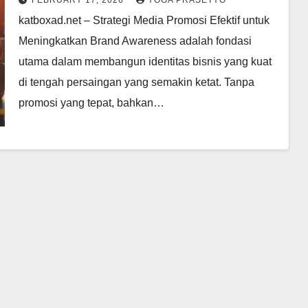
FEBRUARY 17, 2026
YOGA PRASETYO
katboxad.net – Strategi Media Promosi Efektif untuk
Meningkatkan Brand Awareness adalah fondasi
utama dalam membangun identitas bisnis yang kuat
di tengah persaingan yang semakin ketat. Tanpa
promosi yang tepat, bahkan…