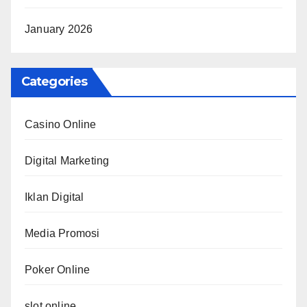
January 2026
Categories
Casino Online
Digital Marketing
Iklan Digital
Media Promosi
Poker Online
slot online