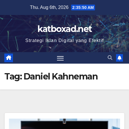
Skip
Thu. Aug 6th, 2026
2:35:51 AM
to
content
katboxad.net
Strategi Iklan Digital yang Efektif
Tag:
Daniel Kahneman