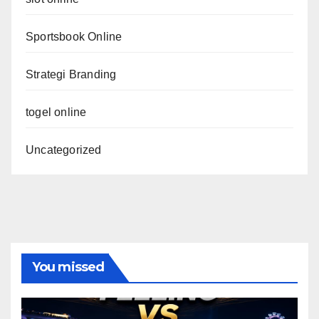
Sportsbook Online
Strategi Branding
togel online
Uncategorized
You missed