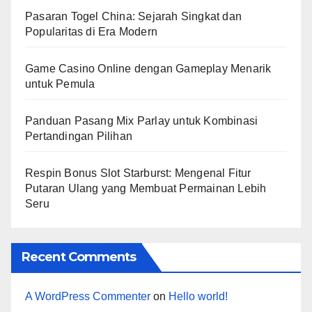
Pasaran Togel China: Sejarah Singkat dan
Popularitas di Era Modern
Game Casino Online dengan Gameplay Menarik
untuk Pemula
Panduan Pasang Mix Parlay untuk Kombinasi
Pertandingan Pilihan
Respin Bonus Slot Starburst: Mengenal Fitur
Putaran Ulang yang Membuat Permainan Lebih
Seru
Recent Comments
A WordPress Commenter
on
Hello world!