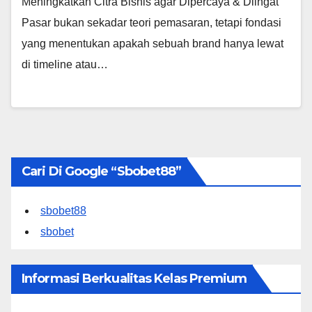
Meningkatkan Citra Bisnis agar Dipercaya & Diingat
Pasar bukan sekadar teori pemasaran, tetapi fondasi
yang menentukan apakah sebuah brand hanya lewat
di timeline atau…
Cari Di Google “sbobet88”
sbobet88
sbobet
Informasi Berkualitas Kelas Premium