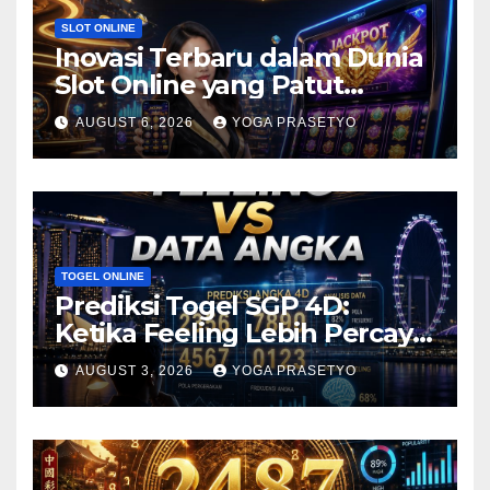
SLOT ONLINE
Inovasi Terbaru dalam Dunia
Slot Online yang Patut
Diketahui
AUGUST 6, 2026
YOGA PRASETYO
TOGEL ONLINE
Prediksi Togel SGP 4D:
Ketika Feeling Lebih Percaya
Diri daripada Alarm
AUGUST 3, 2026
YOGA PRASETYO