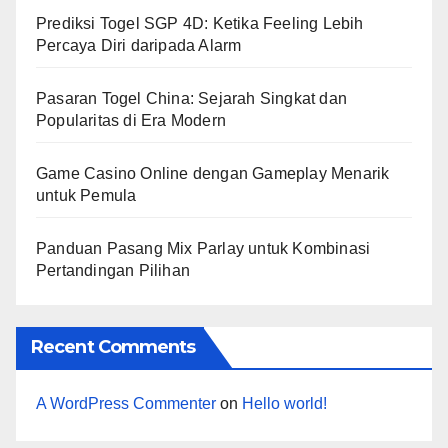
Prediksi Togel SGP 4D: Ketika Feeling Lebih
Percaya Diri daripada Alarm
Pasaran Togel China: Sejarah Singkat dan
Popularitas di Era Modern
Game Casino Online dengan Gameplay Menarik
untuk Pemula
Panduan Pasang Mix Parlay untuk Kombinasi
Pertandingan Pilihan
Recent Comments
A WordPress Commenter
on
Hello world!