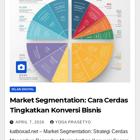
IKLAN DIGITAL
Market Segmentation: Cara Cerdas
Tingkatkan Konversi Bisnis
APRIL 7, 2026
YOGA PRASETYO
katboxad.net – Market Segmentation: Strategi Cerdas