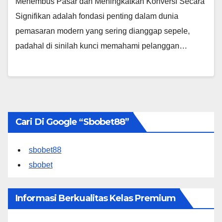
Menembus Pasar dan Meningkatkan Konversi Secara
Signifikan adalah fondasi penting dalam dunia
pemasaran modern yang sering dianggap sepele,
padahal di sinilah kunci memahami pelanggan…
Cari Di Google “sbobet88”
sbobet88
sbobet
Informasi Berkualitas Kelas Premium