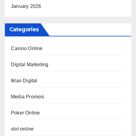
January 2026
Categories
Casino Online
Digital Marketing
Iklan Digital
Media Promosi
Poker Online
slot online