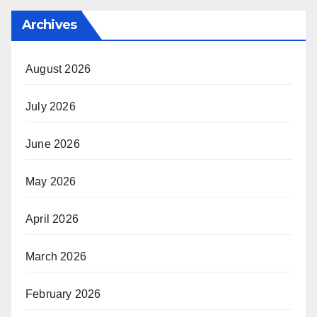
Archives
August 2026
July 2026
June 2026
May 2026
April 2026
March 2026
February 2026