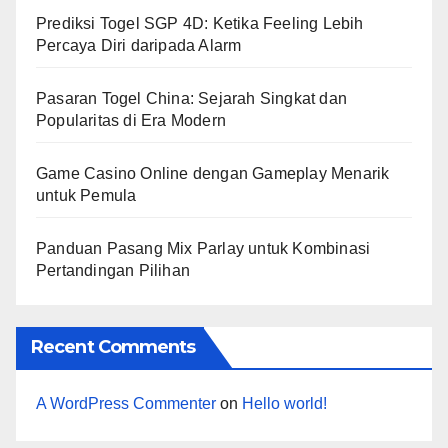
Prediksi Togel SGP 4D: Ketika Feeling Lebih
Percaya Diri daripada Alarm
Pasaran Togel China: Sejarah Singkat dan
Popularitas di Era Modern
Game Casino Online dengan Gameplay Menarik
untuk Pemula
Panduan Pasang Mix Parlay untuk Kombinasi
Pertandingan Pilihan
Recent Comments
A WordPress Commenter
on
Hello world!