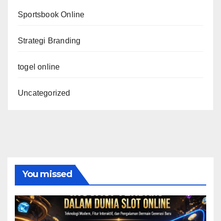
Sportsbook Online
Strategi Branding
togel online
Uncategorized
You missed