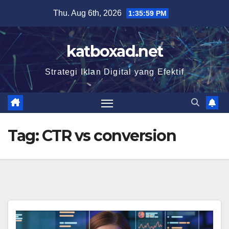
Skip
Thu. Aug 6th, 2026
1:35:59 PM
to
content
katboxad.net
Strategi Iklan Digital yang Efektif
Tag:
CTR vs conversion