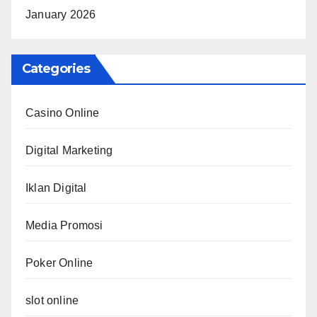
January 2026
Categories
Casino Online
Digital Marketing
Iklan Digital
Media Promosi
Poker Online
slot online