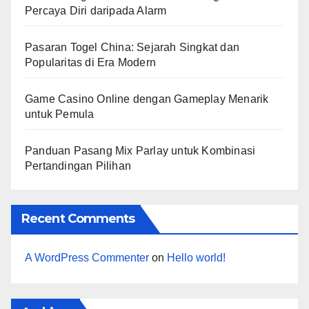
Percaya Diri daripada Alarm
Pasaran Togel China: Sejarah Singkat dan
Popularitas di Era Modern
Game Casino Online dengan Gameplay Menarik
untuk Pemula
Panduan Pasang Mix Parlay untuk Kombinasi
Pertandingan Pilihan
Recent Comments
A WordPress Commenter
on
Hello world!