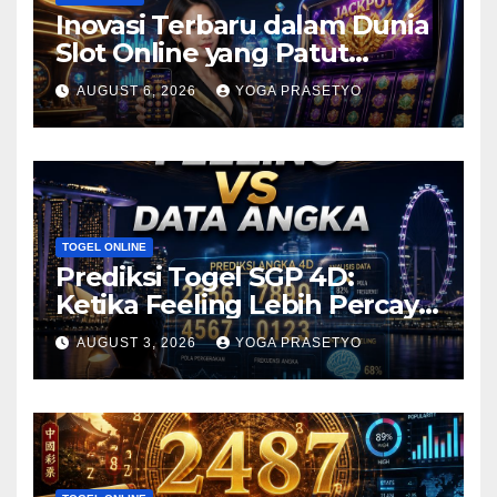
Inovasi Terbaru dalam Dunia
Slot Online yang Patut
Diketahui
AUGUST 6, 2026
YOGA PRASETYO
TOGEL ONLINE
Prediksi Togel SGP 4D:
Ketika Feeling Lebih Percaya
Diri daripada Alarm
AUGUST 3, 2026
YOGA PRASETYO