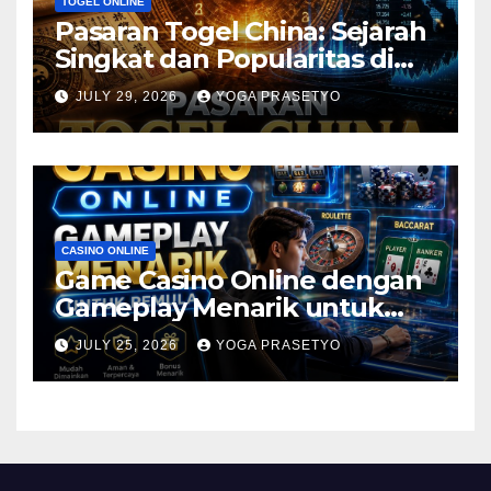
TOGEL ONLINE
Pasaran Togel China: Sejarah
Singkat dan Popularitas di
Era Modern
JULY 29, 2026
YOGA PRASETYO
CASINO ONLINE
Game Casino Online dengan
Gameplay Menarik untuk
Pemula
JULY 25, 2026
YOGA PRASETYO