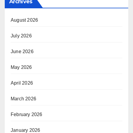
Archives
August 2026
July 2026
June 2026
May 2026
April 2026
March 2026
February 2026
January 2026