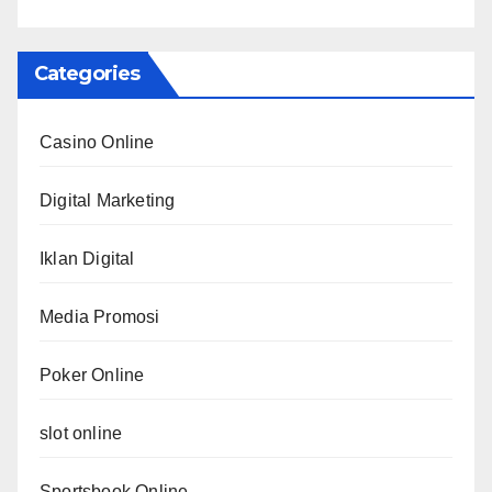
Categories
Casino Online
Digital Marketing
Iklan Digital
Media Promosi
Poker Online
slot online
Sportsbook Online