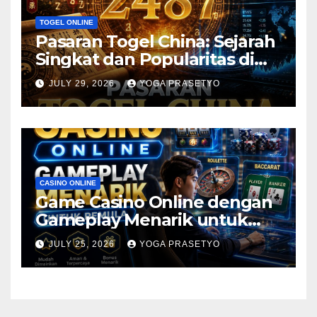
TOGEL ONLINE
Pasaran Togel China: Sejarah
Singkat dan Popularitas di
Era Modern
JULY 29, 2026
YOGA PRASETYO
CASINO ONLINE
Game Casino Online dengan
Gameplay Menarik untuk
Pemula
JULY 25, 2026
YOGA PRASETYO