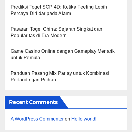
Prediksi Togel SGP 4D: Ketika Feeling Lebih
Percaya Diri daripada Alarm
Pasaran Togel China: Sejarah Singkat dan
Popularitas di Era Modern
Game Casino Online dengan Gameplay Menarik
untuk Pemula
Panduan Pasang Mix Parlay untuk Kombinasi
Pertandingan Pilihan
Recent Comments
A WordPress Commenter
on
Hello world!