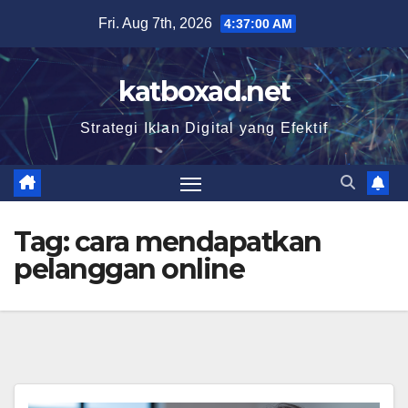
Skip
Fri. Aug 7th, 2026
4:37:00 AM
to
content
katboxad.net
Strategi Iklan Digital yang Efektif
Tag:
cara mendapatkan
pelanggan online