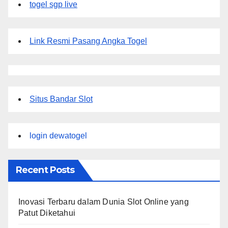
togel sgp live
Link Resmi Pasang Angka Togel
Situs Bandar Slot
login dewatogel
Recent Posts
Inovasi Terbaru dalam Dunia Slot Online yang
Patut Diketahui