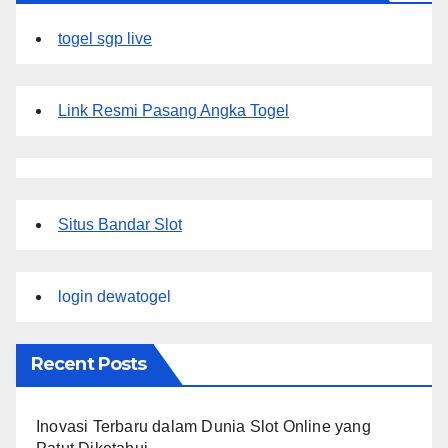
togel sgp live
Link Resmi Pasang Angka Togel
Situs Bandar Slot
login dewatogel
Recent Posts
Inovasi Terbaru dalam Dunia Slot Online yang