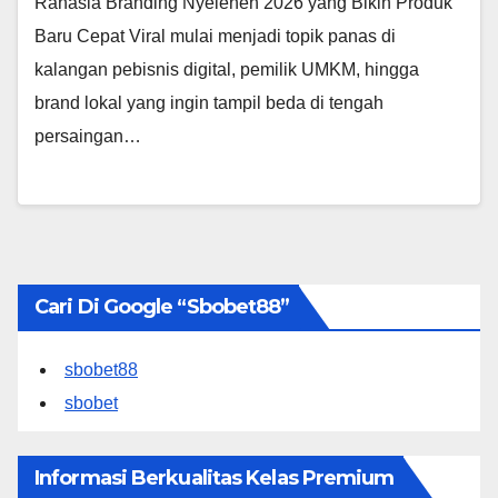
Rahasia Branding Nyeleneh 2026 yang Bikin Produk
Baru Cepat Viral mulai menjadi topik panas di
kalangan pebisnis digital, pemilik UMKM, hingga
brand lokal yang ingin tampil beda di tengah
persaingan…
Cari Di Google “sbobet88”
sbobet88
sbobet
Informasi Berkualitas Kelas Premium