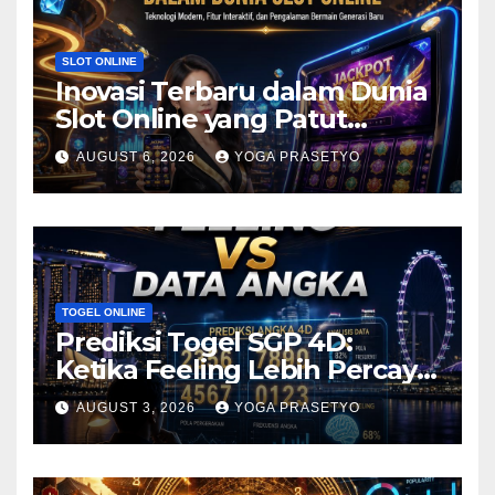
SLOT ONLINE
Inovasi Terbaru dalam Dunia
Slot Online yang Patut
Diketahui
AUGUST 6, 2026
YOGA PRASETYO
TOGEL ONLINE
Prediksi Togel SGP 4D:
Ketika Feeling Lebih Percaya
Diri daripada Alarm
AUGUST 3, 2026
YOGA PRASETYO