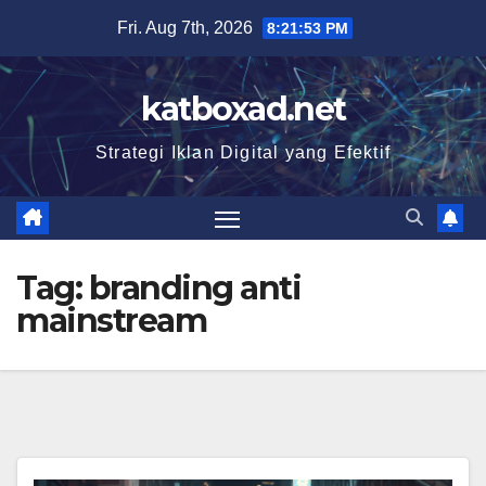
Skip
Fri. Aug 7th, 2026
8:21:54 PM
to
content
katboxad.net
Strategi Iklan Digital yang Efektif
Tag:
branding anti
mainstream