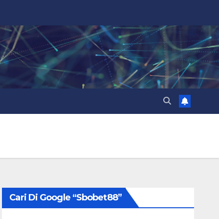
Cari Di Google “sbobet88”