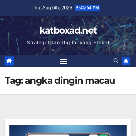
Skip
Thu. Aug 6th, 2026
5:46:05 PM
to
content
katboxad.net
Strategi Iklan Digital yang Efektif
Tag:
angka dingin macau