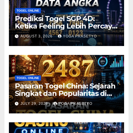
TOGEL ONLINE
Prediksi Togel SGP 4D:
Ketika Feeling Lebih Percaya
Diri daripada Alarm
AUGUST 3, 2026
YOGA PRASETYO
TOGEL ONLINE
Pasaran Togel China: Sejarah
Singkat dan Popularitas di
Era Modern
JULY 29, 2026
YOGA PRASETYO