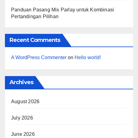
Panduan Pasang Mix Parlay untuk Kombinasi
Pertandingan Pilihan
Recent Comments
A WordPress Commenter
on
Hello world!
Archives
August 2026
July 2026
June 2026