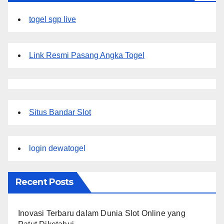
togel sgp live
Link Resmi Pasang Angka Togel
Situs Bandar Slot
login dewatogel
Recent Posts
Inovasi Terbaru dalam Dunia Slot Online yang