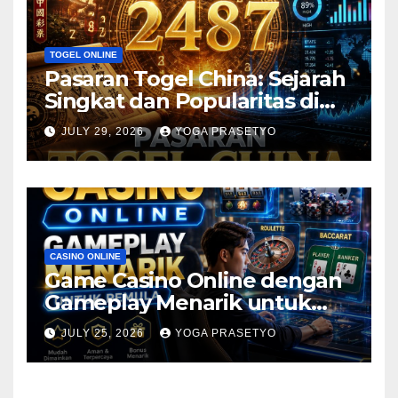
TOGEL ONLINE
Pasaran Togel China: Sejarah
Singkat dan Popularitas di
Era Modern
JULY 29, 2026
YOGA PRASETYO
CASINO ONLINE
Game Casino Online dengan
Gameplay Menarik untuk
Pemula
JULY 25, 2026
YOGA PRASETYO