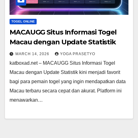
TOGEL ONLINE
MACAUGG Situs Informasi Togel
Macau dengan Update Statistik
MARCH 14, 2026
YOGA PRASETYO
katboxad.net – MACAUGG Situs Informasi Togel
Macau dengan Update Statistik kini menjadi favorit
bagi para pemain togel yang ingin mendapatkan data
Macau terbaru secara cepat dan akurat. Platform ini
menawarkan…