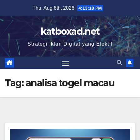
Skip
Thu. Aug 6th, 2026
4:13:19 PM
to
content
katboxad.net
Strategi Iklan Digital yang Efektif
Tag:
analisa togel macau