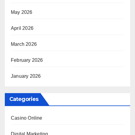
May 2026
April 2026
March 2026
February 2026
January 2026
Categories
Casino Online
Digital Marketing