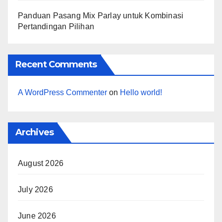
Panduan Pasang Mix Parlay untuk Kombinasi
Pertandingan Pilihan
Recent Comments
A WordPress Commenter
on
Hello world!
Archives
August 2026
July 2026
June 2026