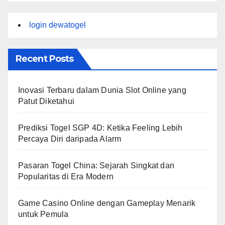
login dewatogel
Recent Posts
Inovasi Terbaru dalam Dunia Slot Online yang
Patut Diketahui
Prediksi Togel SGP 4D: Ketika Feeling Lebih
Percaya Diri daripada Alarm
Pasaran Togel China: Sejarah Singkat dan
Popularitas di Era Modern
Game Casino Online dengan Gameplay Menarik
untuk Pemula