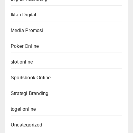
Iklan Digital
Media Promosi
Poker Online
slot online
Sportsbook Online
Strategi Branding
togel online
Uncategorized