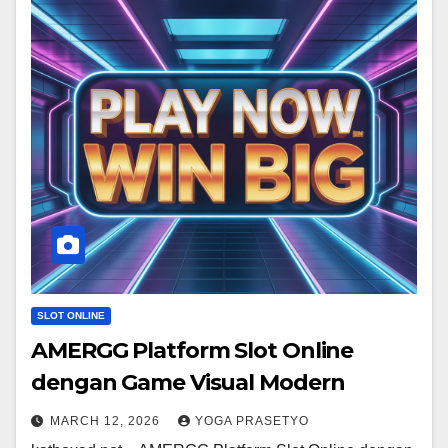
SLOT ONLINE
AMERGG Platform Slot Online
dengan Game Visual Modern
MARCH 12, 2026
YOGA PRASETYO