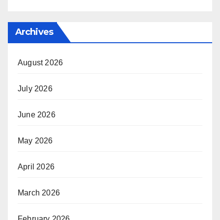
Archives
August 2026
July 2026
June 2026
May 2026
April 2026
March 2026
February 2026