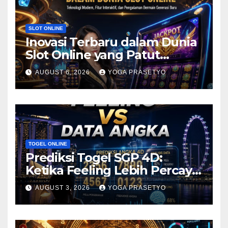
SLOT ONLINE
Inovasi Terbaru dalam Dunia
Slot Online yang Patut
Diketahui
AUGUST 6, 2026
YOGA PRASETYO
TOGEL ONLINE
Prediksi Togel SGP 4D:
Ketika Feeling Lebih Percaya
Diri daripada Alarm
AUGUST 3, 2026
YOGA PRASETYO