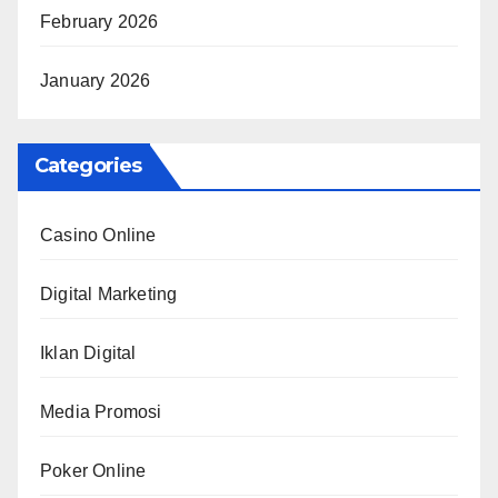
February 2026
January 2026
Categories
Casino Online
Digital Marketing
Iklan Digital
Media Promosi
Poker Online