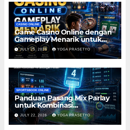
CASINO ONLINE
Game Casino Online dengan
Gameplay Menarik untuk
Pemula
JULY 25, 2026
YOGA PRASETYO
SPORTSBOOK ONLINE
Panduan Pasang Mix Parlay
untuk Kombinasi
Pertandingan Pilihan
JULY 22, 2026
YOGA PRASETYO