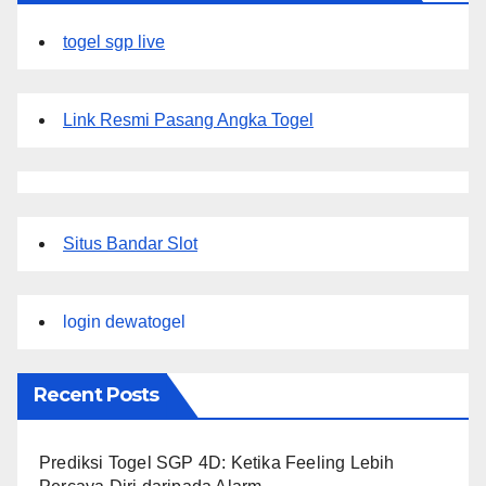
togel sgp live
Link Resmi Pasang Angka Togel
Situs Bandar Slot
login dewatogel
Recent Posts
Prediksi Togel SGP 4D: Ketika Feeling Lebih