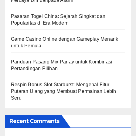
Percaya Diri daripada Alarm
Pasaran Togel China: Sejarah Singkat dan
Popularitas di Era Modern
Game Casino Online dengan Gameplay Menarik
untuk Pemula
Panduan Pasang Mix Parlay untuk Kombinasi
Pertandingan Pilihan
Respin Bonus Slot Starburst: Mengenal Fitur
Putaran Ulang yang Membuat Permainan Lebih
Seru
Recent Comments