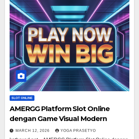
SLOT ONLINE
AMERGG Platform Slot Online
dengan Game Visual Modern
MARCH 12, 2026
YOGA PRASETYO