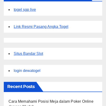
togel sgp live
Link Resmi Pasang Angka Togel
Situs Bandar Slot
login dewatogel
Recent Posts
Cara Memahami Posisi Meja dalam Poker Online