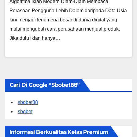
Algoritma Iklan Modern Diam-Diam Membaca
Perasaan Pengguna Lebih Dalam daripada Data Usia
kini menjadi fenomena besar di dunia digital yang
mulai mengubah cara perusahaan menjual produk.
Jika dulu iklan hanya…
Cari Di Google “sbobet88”
sbobet88
sbobet
Informasi Berkualitas Kelas Premium