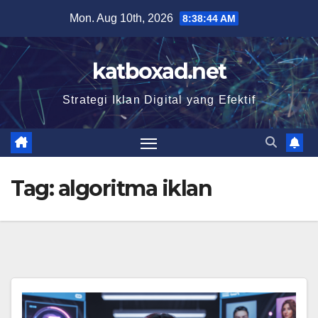
Skip
Mon. Aug 10th, 2026
8:38:45 AM
to
content
katboxad.net
Strategi Iklan Digital yang Efektif
Tag:
algoritma iklan