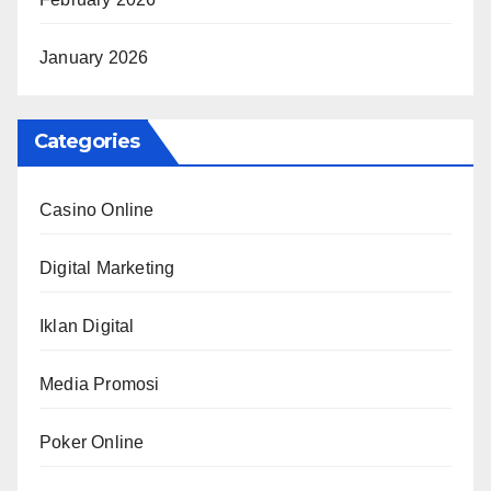
January 2026
Categories
Casino Online
Digital Marketing
Iklan Digital
Media Promosi
Poker Online