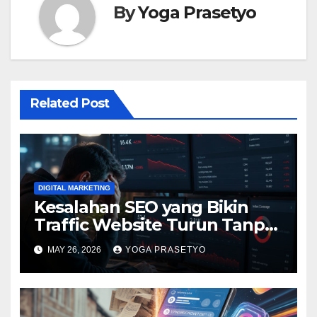
By
Yoga Prasetyo
Related Post
DIGITAL MARKETING
Kesalahan SEO yang Bikin
Traffic Website Turun Tanpa
Disadari
MAY 26, 2026
YOGA PRASETYO