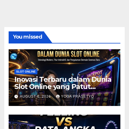
You missed
SLOT ONLINE
Inovasi Terbaru dalam Dunia
Slot Online yang Patut
Diketahui
AUGUST 6, 2026
YOGA PRASETYO