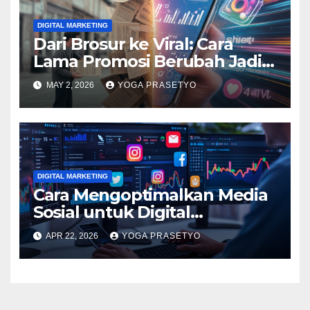
DIGITAL MARKETING
Dari Brosur ke Viral: Cara
Lama Promosi Berubah Jadi
Senjata
MAY 2, 2026
YOGA PRASETYO
DIGITAL MARKETING
Cara Mengoptimalkan Media
Sosial untuk Digital
Marketing
APR 22, 2026
YOGA PRASETYO